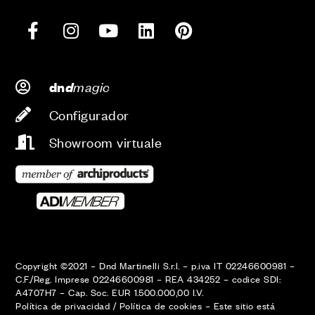
d
magic
dn
Configurador
Showroom virtuale
Copyright ©2021 – Dnd Martinelli S.r.l. – p.iva IT 02246600981 –
C.F./Reg. Imprese 02246600981 – REA 434252 – codice SDI:
A4707H7 – Cap. Soc. EUR 1.500.000,00 I.V.
Política de privacidad
/
Política de cookies
–
Este sitio está