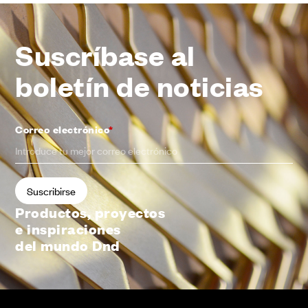
Suscríbase al
boletín de noticias
Correo electrónico
*
Productos, proyectos
e inspiraciones
del mundo Dnd