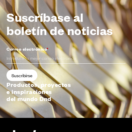
Suscríbase al
boletín de noticias
Correo electrónico
*
Productos, proyectos
e inspiraciones
del mundo Dnd