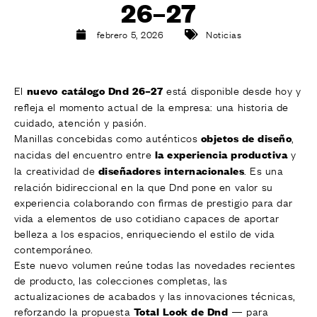
26–27
ACABADOS
SISTEMAS
febrero 5, 2026
Noticias
EMPRESA
SERVICIOS
El
está disponible desde hoy y
TODOS LOS PROYECTOS
nuevo catálogo Dnd 26–27
refleja el momento actual de la empresa: una historia de
CONTACTOS
cuidado, atención y pasión.
Manillas concebidas como auténticos
,
objetos de diseño
nacidas del encuentro entre
y
la experiencia productiva
la creatividad de
. Es una
diseñadores internacionales
relación bidireccional en la que Dnd pone en valor su
experiencia colaborando con firmas de prestigio para dar
vida a elementos de uso cotidiano capaces de aportar
belleza a los espacios, enriqueciendo el estilo de vida
contemporáneo.
Este nuevo volumen reúne todas las novedades recientes
de producto, las colecciones completas, las
actualizaciones de acabados y las innovaciones técnicas,
reforzando la propuesta
— para
Total Look de Dnd