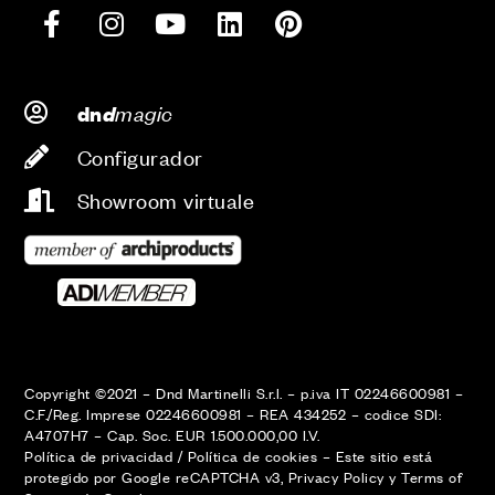
d
magic
dn
Configurador
Showroom virtuale
Copyright ©2021 – Dnd Martinelli S.r.l. – p.iva IT 02246600981 –
C.F./Reg. Imprese 02246600981 – REA 434252 – codice SDI:
A4707H7 – Cap. Soc. EUR 1.500.000,00 I.V.
Política de privacidad
/
Política de cookies
–
Este sitio está
protegido por Google reCAPTCHA v3,
Privacy Policy
y
Terms of