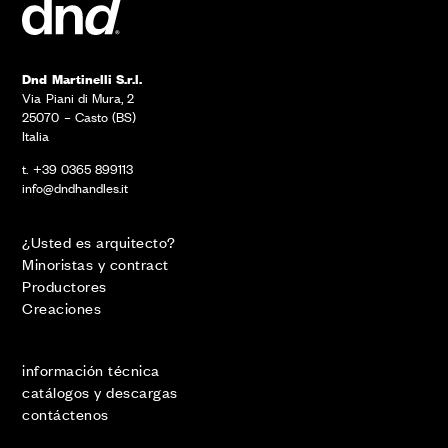
Dnd Martinelli S.r.l.
Via Piani di Mura, 2
25070 – Casto (BS)
Italia
t. +39 0365 899113
info@dndhandles.it
¿Usted es arquitecto?
Minoristas y contract
Productores
Creaciones
información técnica
catálogos y descargas
contáctenos