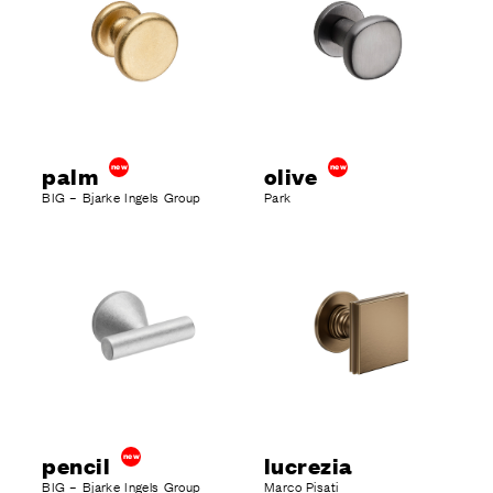
palm
new
olive
new
BIG – Bjarke Ingels Group
Park
pencil
new
lucrezia
BIG – Bjarke Ingels Group
Marco Pisati