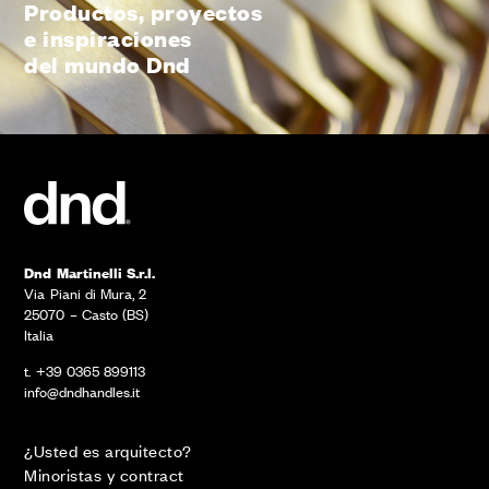
Productos, proyectos
e inspiraciones
del mundo Dnd
Dnd Martinelli S.r.l.
Via Piani di Mura, 2
25070 – Casto (BS)
Italia
t. +39 0365 899113
info@dndhandles.it
¿Usted es arquitecto?
Minoristas y contract