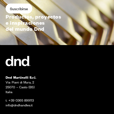
Productos, proyectos
e inspiraciones
del mundo Dnd
Dnd Martinelli S.r.l.
Via Piani di Mura, 2
25070 – Casto (BS)
Italia
t. +39 0365 899113
info@dndhandles.it