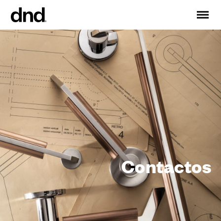
IT
EN
FR
DE
RU
ES
PRODUCTOS
Todos los productos
Manijas para puertas
Manijas para ventanas
Tiradores para puertas y portones
Manija personalizadas
Contactos
Pomos para puertas
Pomos y accesorios para muebles
Manijas para puertas correderas
Manillas para puertas correderas elevadoras