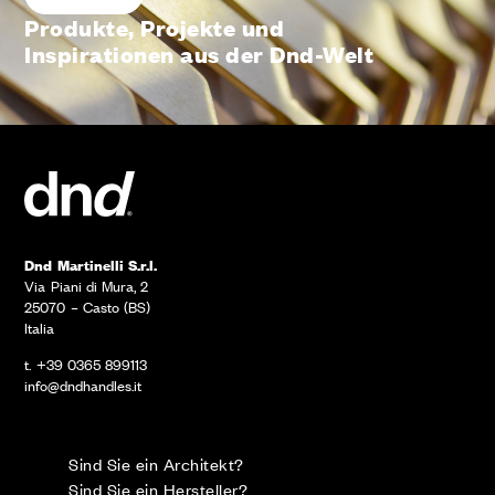
Produkte, Projekte und
Inspirationen aus der Dnd-Welt
Dnd Martinelli S.r.l.
Via Piani di Mura, 2
25070 – Casto (BS)
Italia
t. +39 0365 899113
info@dndhandles.it
Sind Sie ein Architekt?
Sind Sie ein Hersteller?