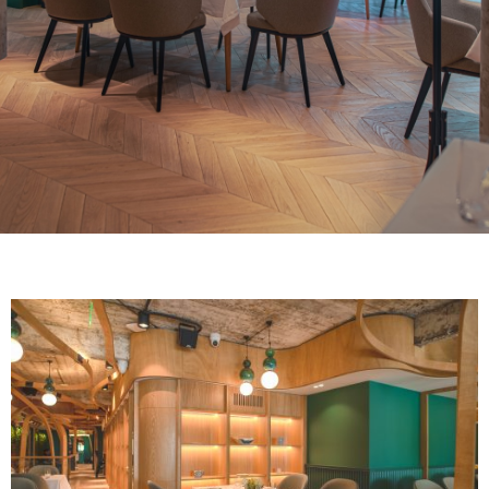
AUSFÜHRUNGEN
SYSTEME
UNTERNEHMEN
DIENSTLEISTUNGEN
ALLE PROJEKTE
KONTAKT