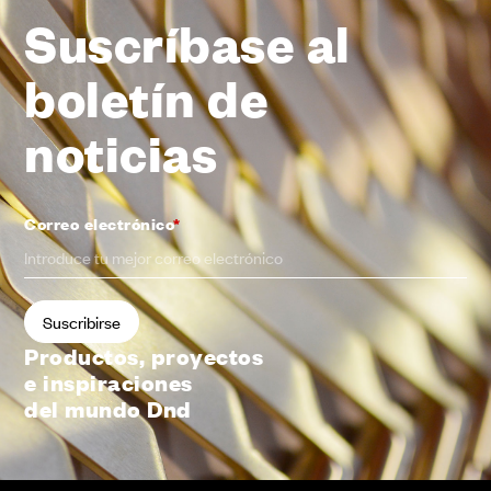
Suscríbase al
boletín de
noticias
Correo electrónico
*
Productos, proyectos
e inspiraciones
del mundo Dnd