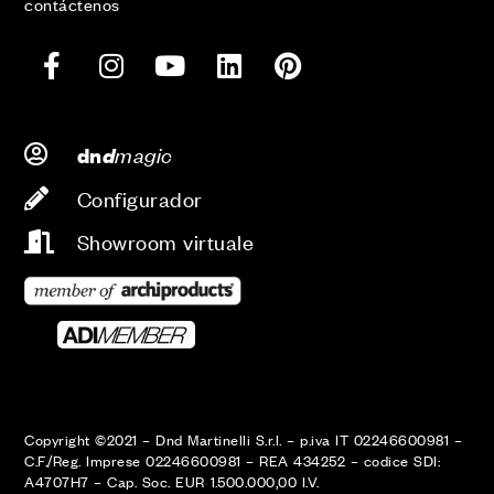
contáctenos
d
magic
dn
Configurador
Showroom virtuale
Copyright ©2021 – Dnd Martinelli S.r.l. – p.iva IT 02246600981 –
C.F./Reg. Imprese 02246600981 – REA 434252 – codice SDI:
A4707H7 – Cap. Soc. EUR 1.500.000,00 I.V.