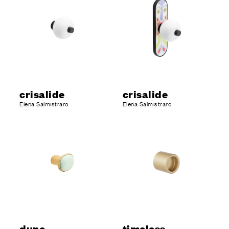
crisalide
crisalide
Elena Salmistraro
Elena Salmistraro
dune
timeless