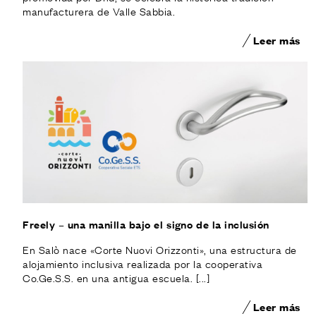
ACABADOS
manufacturera de Valle Sabbia.
SISTEMAS
EMPRESA
Leer más
SERVICIOS
TODOS LOS PROYECTOS
CONTACTOS
Freely – una manilla bajo el signo de la inclusión
En Salò nace «Corte Nuovi Orizzonti», una estructura de
alojamiento inclusiva realizada por la cooperativa
Co.Ge.S.S. en una antigua escuela. [...]
Leer más