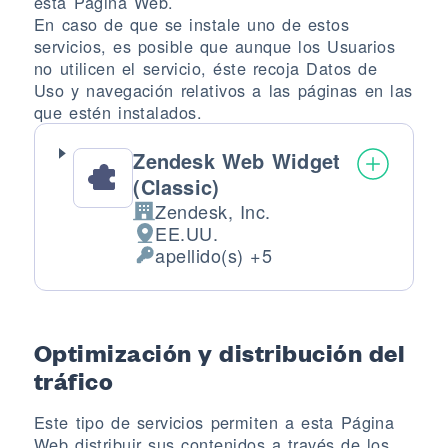
esta Página Web.
En caso de que se instale uno de estos
servicios, es posible que aunque los Usuarios
no utilicen el servicio, éste recoja Datos de
Uso y navegación relativos a las páginas en las
que estén instalados.
Zendesk Web Widget
(Classic)
Zendesk, Inc.
Empresa:
EE.UU.
Lugar de tratamiento:
apellido(s) +5
Datos Personales tratados:
Optimización y distribución del
tráfico
Este tipo de servicios permiten a esta Página
Web distribuir sus contenidos a través de los