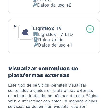
Lugar de tratamiento:
Datos de uso +2
Datos Personales tratados:
LightBox TV
LightBox TV LTD
Empresa:
Reino Unido
Lugar de tratamiento:
Datos de uso +1
Datos Personales tratados:
Visualizar contenidos de
plataformas externas
Este tipo de servicios permiten visualizar
contenidos alojados en plataformas externas
directamente desde las páginas de esta Página
Web e interactuar con estos. A menudo dichos
servicios se denominan widgets, que son