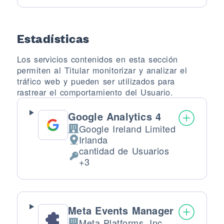
Estadísticas
Los servicios contenidos en esta sección
permiten al Titular monitorizar y analizar el
tráfico web y pueden ser utilizados para
rastrear el comportamiento del Usuario.
Google Analytics 4
Google Ireland Limited
Empresa:
Irlanda
Lugar de tratamiento:
cantidad de Usuarios
Datos Personales tratados:
+3
Meta Events Manager
Meta Platforms, Inc.