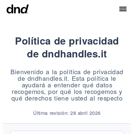
Política de privacidad
IT
EN
FR
DE
RU
ES
de
dndhandles.it
PRODUCTOS
Todos los productos
Bienvenido a la política de privacidad
Manijas para puertas
de dndhandles.it. Esta política le
Manijas para ventanas
ayudará a entender qué datos
Tiradores para puertas y portones
recogemos, por qué los recogemos y
Manija personalizadas
qué derechos tiene usted al respecto
Pomos para puertas
Última revisión: 28 abril 2026
Pomos y accesorios para muebles
Manijas para puertas correderas
Manillas para puertas correderas elevadoras