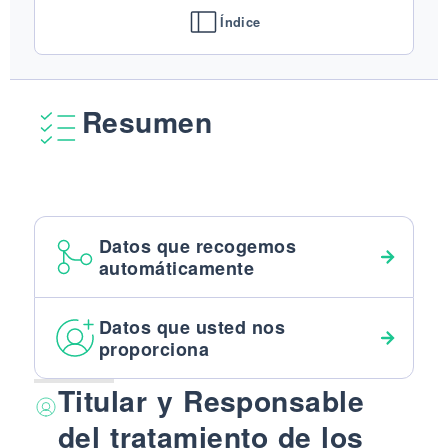
ACABADOS
Índice
SISTEMAS
EMPRESA
SERVICIOS
Resumen
TODOS LOS PROYECTOS
CONTACTOS
Datos que recogemos
automáticamente
Datos que usted nos
proporciona
Titular y Responsable
del tratamiento de los