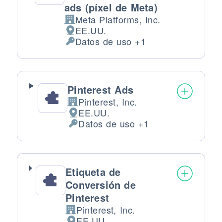
ads (píxel de Meta)
Meta Platforms, Inc.
Empresa:
EE.UU.
Lugar de tratamiento:
Datos de uso +1
Datos Personales tratados:
Pinterest Ads
Pinterest, Inc.
Empresa:
EE.UU.
Lugar de tratamiento:
Datos de uso +1
Datos Personales tratados:
Etiqueta de
Conversión de
Pinterest
Pinterest, Inc.
Empresa:
EE.UU.