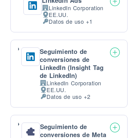
LinkedIn Ads
LinkedIn Corporation
Empresa:
EE.UU.
Lugar de tratamiento:
Datos de uso +1
Datos Personales tratados:
Seguimiento de
conversiones de
LinkedIn (Insight Tag
de LinkedIn)
LinkedIn Corporation
Empresa:
EE.UU.
Lugar de tratamiento:
Datos de uso +2
Datos Personales tratados:
Seguimiento de
conversiones de Meta