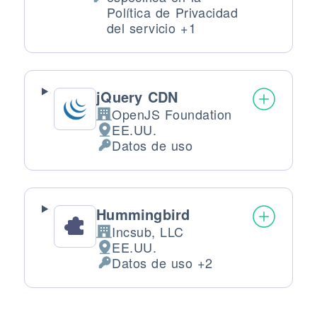
Datos Personales tratados:
Política de Privacidad
del servicio +1
jQuery CDN
OpenJS Foundation
Empresa:
EE.UU.
Lugar de tratamiento:
Datos de uso
Datos Personales tratados:
Hummingbird
Incsub, LLC
Empresa:
EE.UU.
Lugar de tratamiento:
Datos de uso +2
Datos Personales tratados: