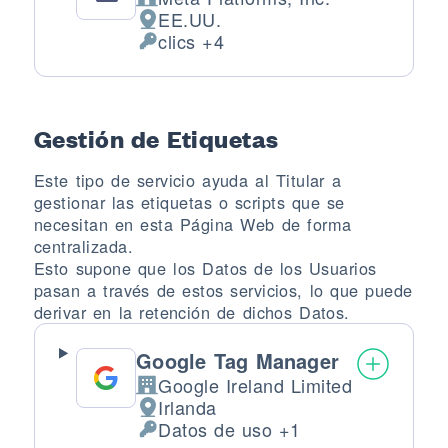
Empresa:
EE.UU.
Lugar de tratamiento:
clics +4
Datos Personales tratados:
Gestión de Etiquetas
Este tipo de servicio ayuda al Titular a
gestionar las etiquetas o scripts que se
necesitan en esta Página Web de forma
centralizada.
Esto supone que los Datos de los Usuarios
pasan a través de estos servicios, lo que puede
derivar en la retención de dichos Datos.
Google Tag Manager
Google Ireland Limited
Empresa:
Irlanda
Lugar de tratamiento:
Datos de uso +1
Datos Personales tratados: