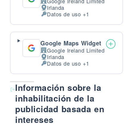
Google Ireland Limited
Empresa:
Irlanda
Lugar de tratamiento:
Datos de uso +1
Datos Personales tratados:
Google Maps Widget
Google Ireland Limited
Empresa:
Irlanda
Lugar de tratamiento:
Datos de uso +1
Datos Personales tratados:
Información sobre la
inhabilitación de la
publicidad basada en
intereses