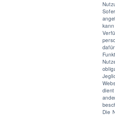
Nutz
Sofe
ange
kann
Verf
perso
dafür
Funk
Nutz
obli
Jegl
Websi
dien
ande
besc
Die N