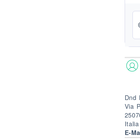
Dnd M
Via P
2507
Italia
E-Ma