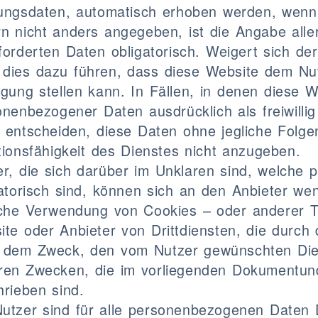
ungsdaten, automatisch erhoben werden, wenn 
rn nicht anders angegeben, ist die Angabe alle
forderten Daten obligatorisch. Weigert sich de
 dies dazu führen, dass diese Website dem Nut
ügung stellen kann. In Fällen, in denen diese 
nenbezogener Daten ausdrücklich als freiwillig
 entscheiden, diese Daten ohne jegliche Folgen
tionsfähigkeit des Dienstes nicht anzugeben.
er, die sich darüber im Unklaren sind, welche
gatorisch sind, können sich an den Anbieter we
iche Verwendung von Cookies – oder anderer Tr
te oder Anbieter von Drittdiensten, die durch
t dem Zweck, den vom Nutzer gewünschten Dien
ren Zwecken, die im vorliegenden Dokumentund 
hrieben sind.
utzer sind für alle personenbezogenen Daten Dr