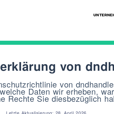
UNTERNE
KTE
ODUKTE
fe
erklärung von
dndh
 für Türen und
erte Griffe
chutzrichtlinie von dndhandles.
, welche Daten wir erheben, wa
fe und Zubehör
e Rechte Sie diesbezüglich ha
ür Schiebetüren
 Hebeschiebetüren
HRUNGEN
Letzte Aktualisierung: 28. April 2026