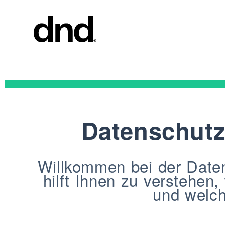
PRODU
ALLE PR
Türgriffe
Fenstergrif
Datenschutz
Stossgriffe
Tore
Personalisi
Willkommen bei der Datens
Türknäufe
Neuer Dnd 26–27 Katalog
hilft Ihnen zu verstehen
Möbelknöp
und welch
Türgriffe f
Griffe für
AUSFÜ