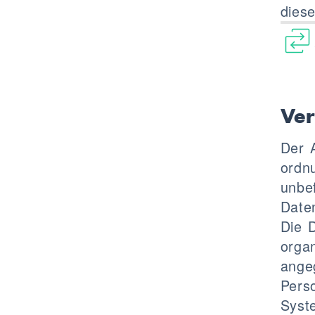
diese
Ve
Der 
ordn
unbe
Date
Die 
organ
ange
Perso
Syste