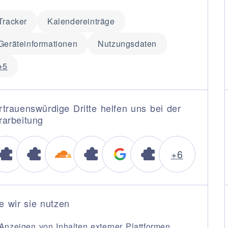
ani
Tracker
Kalendereinträge
howroom
ungen
Geräteinformationen
Nutzungsdaten
& Download
+5
LEISTUNGEN
rtrauenswürdige Dritte helfen uns bei der
n Architekt?
rarbeitung
r
+6
vices für den
‑Bereich
nfigurator
Tour
e wir sie nutzen
 anfordern
Anzeigen von Inhalten externer Plattformen