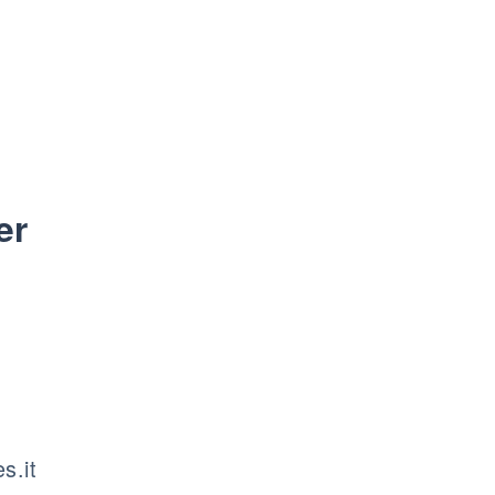
er
s.it