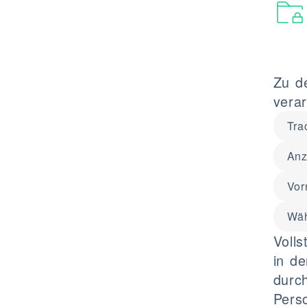
Zu d
verar
Tra
Anz
Vo
Wäh
Voll
in d
durch
Pers