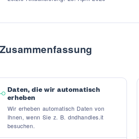
usführungen
Oberflächen
ichen Oberflächen
E
Zusammenfassung
system
Daten, die wir automatisch
erheben
NEHMEN
Wir erheben automatisch Daten von
Ihnen, wenn Sie z. B. dndhandles.it
en
besuchen.
ly