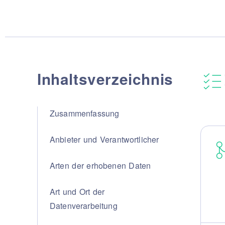
Alle Dnd-A
PVD forte-
Die natürl
Die natürlichen Oberflächen von
von Dnd
Dnd
Inhaltsverzeichnis
SYSTEM
Türschließ
Zusammenfassung
Vertical
Dynamic
Anbieter und Verantwortlicher
Unico
Total Look
Arten der erhobenen Daten
UNTER
Art und Ort der
Unternehm
Datenverarbeitung
Made in Ita