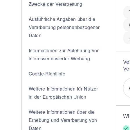
Design
Zwecke der Verarbeitung
Poggi Mari
Der Dnd-S
Ausführliche Angaben über die
Zertifizier
Verarbeitung personenbezogener
Kataloge 
Daten
News
DIENST
Informationen zur Ablehnung von
interessenbasierter Werbung
Ve
Sind Sie ei
Ve
Fachhändle
Cookie-Richtlinie
Hersteller
Fit‑Out‑Ser
Weitere Informationen für Nutzer
Hospitality
in der Europäischen Union
Der Dnd-Ko
Virtuellen 
Weitere Informationen über die
Wi
Ein Muster
Erhebung und Verarbeitung von
Daten