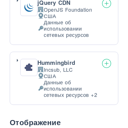
jQuery CDN
OpenJS Foundation
Компания:
США
Место обработки:
Данные об
использовании
Обрабатываемые персональные да
сетевых ресурсов
Hummingbird
Incsub, LLC
Компания:
США
Место обработки:
Данные об
использовании
Обрабатываемые персональные да
сетевых ресурсов +2
Отображение