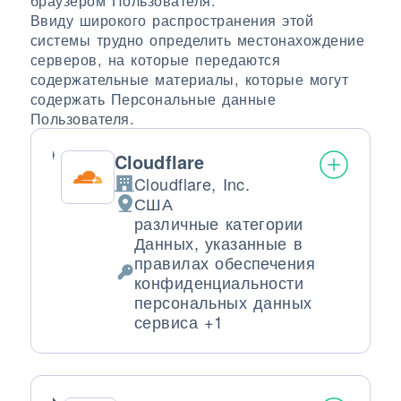
браузером Пользователя.
Ввиду широкого распространения этой
системы трудно определить местонахождение
серверов, на которые передаются
содержательные материалы, которые могут
содержать Персональные данные
Пользователя.
Cloudflare
Cloudflare, Inc.
Компания:
США
Место обработки:
различные категории
Данных, указанные в
правилах обеспечения
Обрабатываемые персональные да
конфиденциальности
персональных данных
сервиса +1