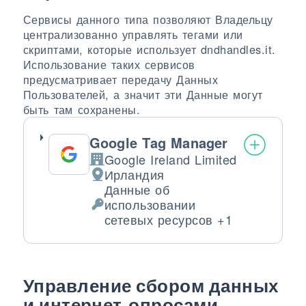
Сервисы данного типа позволяют Владельцу
централизованно управлять тегами или
скриптами, которые использует dndhandles.it.
Использование таких сервисов
предусматривает передачу Данных
Пользователей, а значит эти Данные могут
быть там сохранены.
Google Tag Manager
Google Ireland Limited
Компания:
Ирландия
Место обработки:
Данные об
использовании
Обрабатываемые персональные да
сетевых ресурсов +1
Управление сбором данных
и интернет-опросами