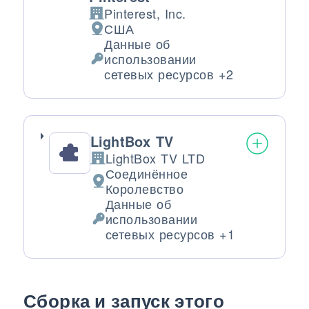
Pinterest, Inc.
Компания:
США
Место обработки:
Данные об
использовании
Обрабатываемые персональные да
сетевых ресурсов +2
LightBox TV
LightBox TV LTD
Компания:
Соединённое
Место обработки:
Королевство
Данные об
использовании
Обрабатываемые персональные да
сетевых ресурсов +1
Сборка и запуск этого