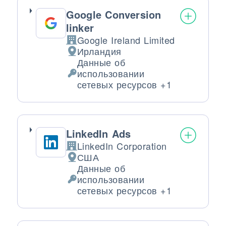
Google Conversion
linker
Google Ireland Limited
Компания:
Ирландия
Место обработки:
Данные об
использовании
Обрабатываемые персональные да
сетевых ресурсов +1
LinkedIn Ads
LinkedIn Corporation
Компания:
США
Место обработки:
Данные об
использовании
Обрабатываемые персональные да
сетевых ресурсов +1