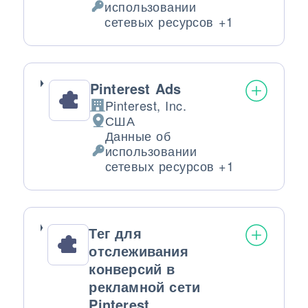
использовании
Обрабатываемые персональные да
сетевых ресурсов +1
Pinterest Ads
Pinterest, Inc.
Компания:
США
Место обработки:
Данные об
использовании
Обрабатываемые персональные да
сетевых ресурсов +1
Тег для
отслеживания
конверсий в
рекламной сети
Pinterest