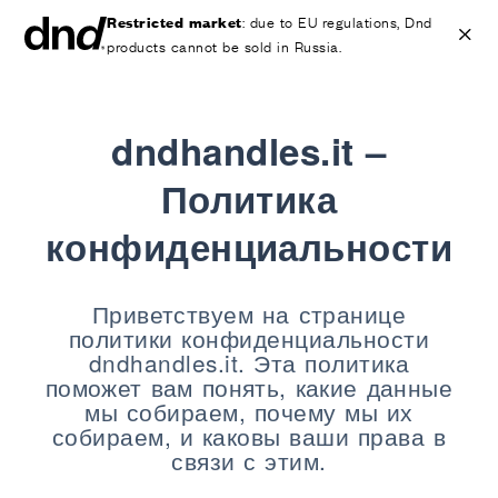
Restricted market
: due to EU regulations, Dnd
products cannot be sold in Russia.
dndhandles.it
–
IT
EN
ES
FR
DE
RU
Политика
ИЗДЕЛИЯ
конфиденциальности
ВСЕ ПРОДУКТЫ
Ручки для дверей
Ручки для окон
Приветствуем на странице
Ручки-скобы для дверей и ворот
политики конфиденциальности
dndhandles.it. Эта политика
Персонализированные ручки
поможет вам понять, какие данные
Круглые ручки для дверей
мы собираем, почему мы их
Мебельные ручки и аксессуары
собираем, и каковы ваши права в
Ручки для подъемно-сдвижных дверей
связи с этим.
Ручки для подъемно-сдвижных дверей