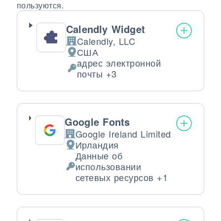
пользуются.
Calendly Widget
Calendly, LLC
Компания:
США
Место обработки:
aдрес электронной
Обрабатываемые персональные д
почты +3
Google Fonts
Google Ireland Limited
Компания:
Ирландия
Место обработки:
Данные об
использовании
Обрабатываемые персональные да
сетевых ресурсов +1