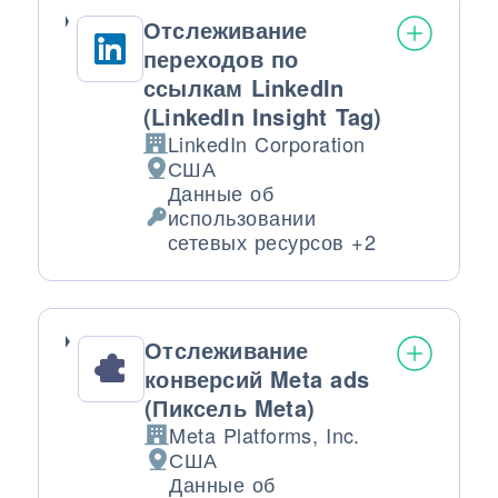
Отслеживание
переходов по
ссылкам LinkedIn
(LinkedIn Insight Tag)
LinkedIn Corporation
Компания:
США
Место обработки:
Данные об
использовании
Обрабатываемые персональные да
сетевых ресурсов +2
Отслеживание
конверсий Meta ads
(Пиксель Meta)
Meta Platforms, Inc.
Компания:
США
Место обработки:
Данные об