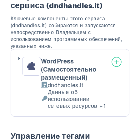
сервиса (dndhandles.it)
Ключевые компоненты этого сервиса
(dndhandles.it) собираются и запускаются
непосредственно Владельцем с
использованием программных обеспечений,
указанных ниже.
WordPress
(Самостоятельно
размещенный)
dndhandles.it
Компания:
Данные об
использовании
Обрабатываемые персональные да
сетевых ресурсов +1
Управлениe тегами