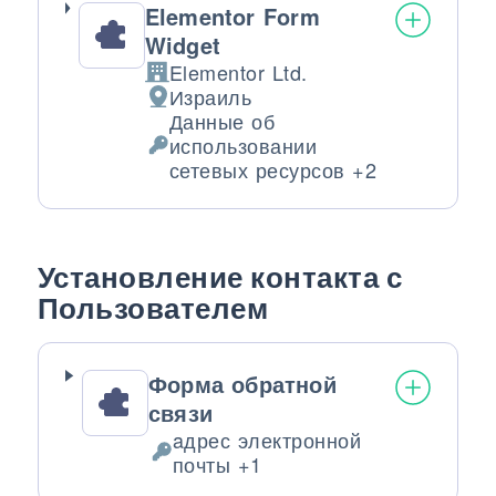
Elementor Form
Widget
Elementor Ltd.
Компания:
Израиль
Место обработки:
Данные об
использовании
Обрабатываемые персональные да
сетевых ресурсов +2
Установление контакта с
Пользователем
Форма обратной
связи
aдрес электронной
Обрабатываемые персональные д
почты +1