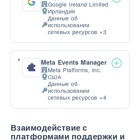
Google Ireland Limited
Компания:
Ирландия
Место обработки:
Данные об
использовании
Обрабатываемые персональные да
сетевых ресурсов +3
Meta Events Manager
Meta Platforms, Inc.
Компания:
США
Место обработки:
Данные об
использовании
Обрабатываемые персональные да
сетевых ресурсов +4
Взаимодействие с
платформами поддержки и