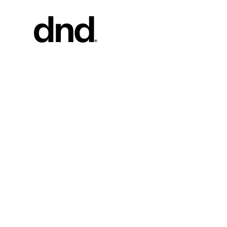
PRODU
Todos los 
Manijas pa
Manijas pa
Tiradores 
portones
Manija per
Pomos par
Nuevo catálogo Dnd 26–27
Pomos y ac
muebles
Manijas pa
correderas
Manillas p