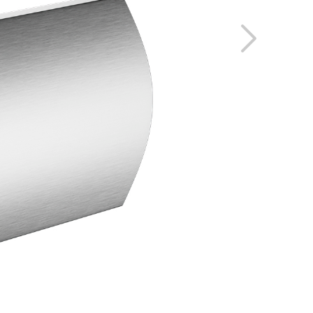
OS LOS
ÁREA RESERVADA
YECTOS
O
ENGLISH
ESPAÑOL
S
DEUTSCH
РУССКИЙ