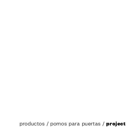
Empresa
Made in Ita
Design
Poggi Mari
Showroom
Certificaci
Catálogos 
News
SERVIC
¿Usted es 
Minoristas 
Productore
Servicios F
sector Hosp
El configu
productos
/
pomos para puertas
/
project
Tour virtua