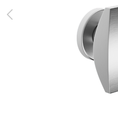
una muestra
TOD
PRO
CTOS
LINGUA
ITALIAN
FRANÇAI