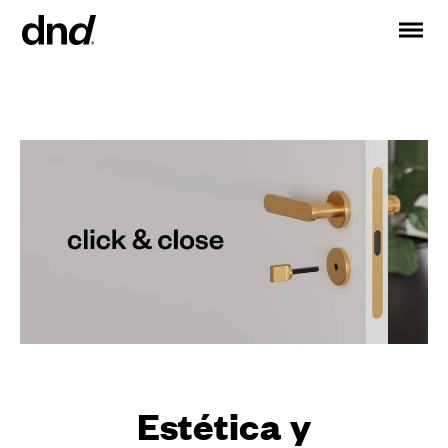
IT
EN
FR
DE
RU
ES
PRODUCTOS
Todos los productos
Manijas para puertas
Manijas para ventanas
Tiradores para puertas y portones
Manija personalizadas
Pomos para puertas
Pomos y accesorios para muebles
Manijas para puertas correderas
Estética y
Manillas para puertas correderas elevadoras