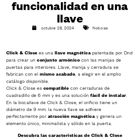
funcionalidad en una
ACABADOS
SISTEMAS
llave
EMPRESA
SERVICIOS
octubre 28, 2024
Noticias
TODOS LOS PROYECTOS
es una
patentada por Dnd
Click & Close
llave magnética
CONTACTOS
para crear un
con las manijas de
conjunto armónico
puertas para interiores. Llave, manija y cerradura se
fabrican con el
, a elegir en el amplio
mismo acabado
catálogo disponible.
Click & Close es
con cerraduras de
compatible
cuadradillo de 6 mm y es una solución
.
fácil de instalar
En la bocallave de Click & Close, el orificio tiene un
diámetro de 9 mm: la nueva llave se adhiere
perfectamente por
y genera un
atracción magnética
elemento único, minimalista y sólido en la puerta.
Descubra las características de Click & Close