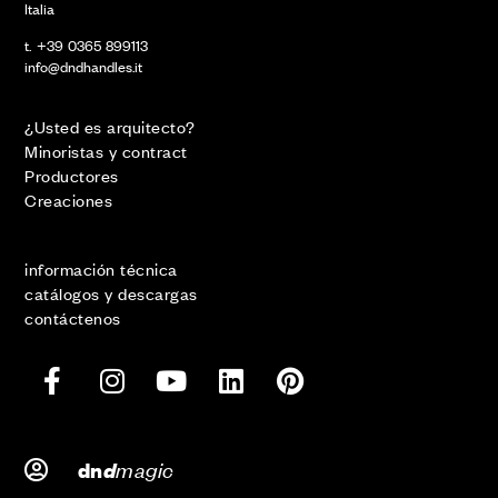
Italia
t. +39 0365 899113
info@dndhandles.it
¿Usted es arquitecto?
Minoristas y contract
Productores
Creaciones
información técnica
catálogos y descargas
contáctenos
d
magic
dn