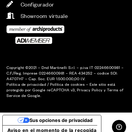
Configurador
Showroom virtuale
Copyright ©2021 – Dnd Martinelli S.r.l. – p.iva IT 02246600981 –
C.F./Reg. Imprese 02246600981 – REA 434252 – codice SDI:
A4707H7 – Cap. Soc. EUR 1.500.000,00 I.V.
Política de privacidad
/
Política de cookies
–
Este sitio está
protegido por Google reCAPTCHA v3,
Privacy Policy
y
Terms of
Service
de Google.
ÁREA RESERVADA
Sus opciones de privacidad
Aviso en el momento de la recogida