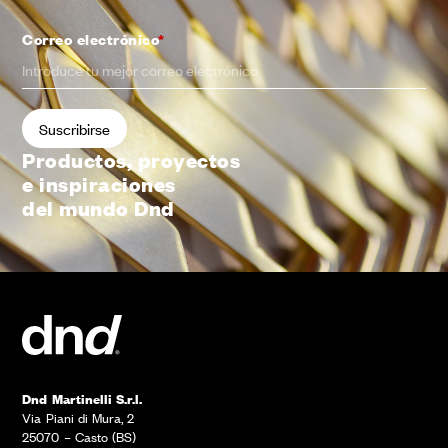
Correo electrónico
*
Productos, proyectos
e inspiraciones
del mundo Dnd
Dnd Martinelli S.r.l.
Via Piani di Mura, 2
25070 – Casto (BS)