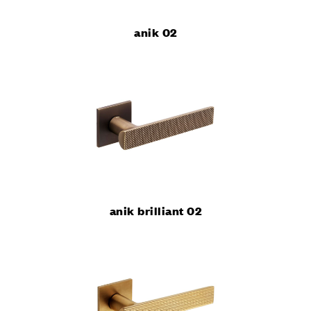
anik 02
anik brilliant 02