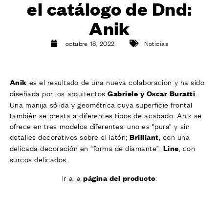
el catálogo de Dnd:
ACABADOS
SISTEMAS
Anik
EMPRESA
SERVICIOS
octubre 18, 2022
Noticias
TODOS LOS PROYECTOS
es el resultado de una nueva colaboración y ha sido
Anik
CONTACTOS
diseñada por los arquitectos
.
Gabriele y Oscar Buratti
Una manija sólida y geométrica cuya superficie frontal
también se presta a diferentes tipos de acabado. Anik se
ofrece en tres modelos diferentes: uno es “pura” y sin
detalles decorativos sobre el latón;
, con una
Brilliant
delicada decoración en “forma de diamante”;
, con
Line
surcos delicados.
Ir a la
:
página del producto