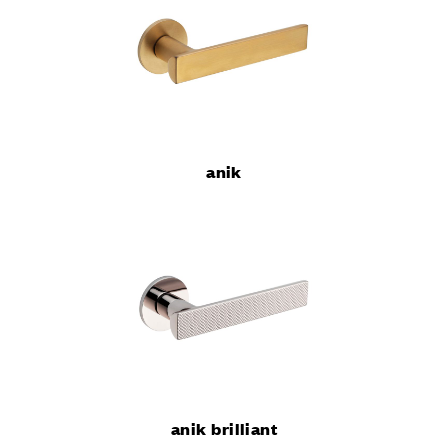
anik
anik brilliant