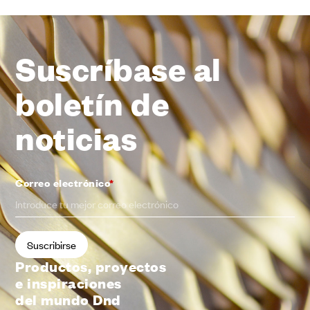
Suscríbase al
boletín de
noticias
Correo electrónico
*
Productos, proyectos
e inspiraciones
del mundo Dnd