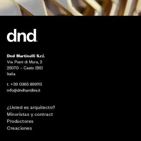
Dnd Martinelli S.r.l.
Via Piani di Mura, 2
25070 – Casto (BS)
Italia
t. +39 0365 899113
info@dndhandles.it
¿Usted es arquitecto?
Minoristas y contract
Productores
Creaciones