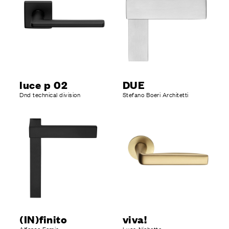
luce p 02
DUE
Dnd technical division
Stefano Boeri Architetti
(IN)finito
viva!