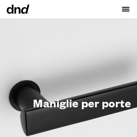
EN
ES
FR
DE
RU
IT
PRODOTTI
TUTTI I PRODOTTI
Maniglie per porte
Maniglie per finestre
Maniglioni per porte e portoni
Maniglioni personalizzati
Maniglie per porte
Pomoli per porte
Pomolini e accessori per mobili
Maniglie per porte scorrevoli
Maniglioni per alzante scorrevole