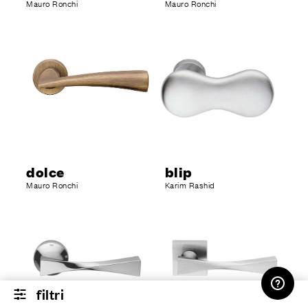
Mauro Ronchi
Mauro Ronchi
dolce
blip
Mauro Ronchi
Karim Rashid
AREA RISERVATA
filtri