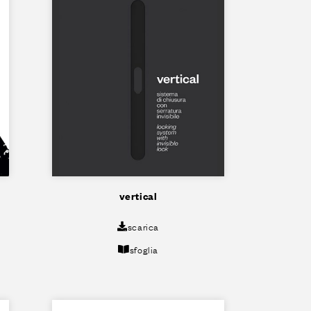
vertical
scarica
sfoglia