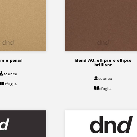
lm e pencil
blend AG, ellipse e ellipse
brilliant
scarica
scarica
sfoglia
sfoglia