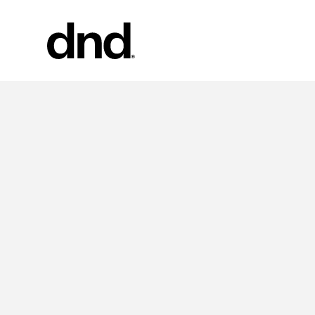
PRODOT
TUTTI I 
Maniglie pe
Maniglie pe
Maniglioni 
Maniglioni 
Pomoli per
Nuovo catalogo Dnd 26–27
Pomolini e
mobili
Maniglie pe
Maniglioni 
scorrevole