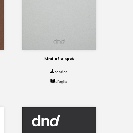
kind of e spot
scarica
sfoglia