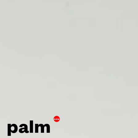
palm
new