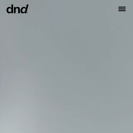
EN
ES
FR
DE
RU
IT
PRODOTTI
TUTTI I PRODOTTI
Maniglie per porte
Maniglie per finestre
Maniglioni per porte e portoni
Maniglioni personalizzati
Pomoli per porte
Pomolini e accessori per mobili
Maniglie per porte scorrevoli
Maniglioni per alzante scorrevole