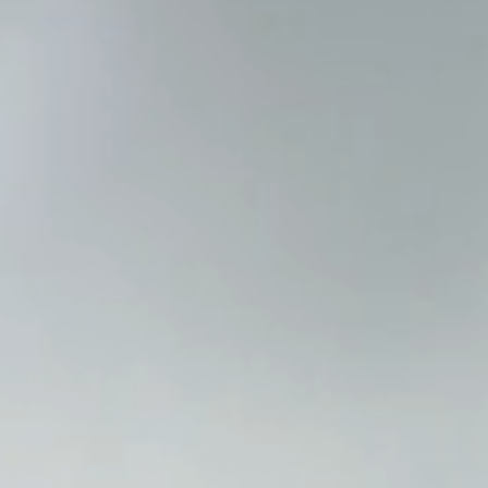
FINITURE
SISTEMI
AZIENDA
SERVIZI
TUTTI I PROGETTI
CONTATTI
Richiedi assistenza