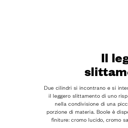
FINITUR
Tutte le fi
Le finiture
Le finiture naturali Dnd
Le finiture
SISTEMI
Il l
Sistemi di 
Vertical
slittam
Dynamic
Unico
Due cilindri si incontrano e si in
Total Look
il leggero slittamento di uno rispe
AZIEND
nella condivisione di una pic
porzione di materia. Boole è dispo
La storia d
finiture: cromo lucido, cromo sa
Made in Ita