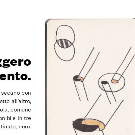
E
niture di Dnd
 PVD forte
 naturali Dnd
eggero
chiusura
ento.
tersecano con
tto all’altro,
A
cola, comune
nibile in tre
i Dnd
tinato, nero.
ly