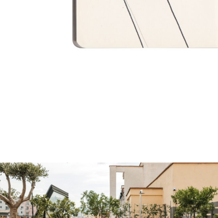
ani
oni
& Download
venditore
itetto?
nditore?
ttori
 Fit Out
atore di Dnd
r
n campione