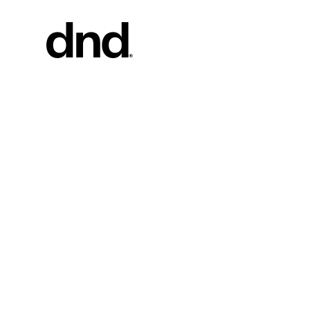
PRODOT
TUTTI I 
Maniglie pe
Maniglie pe
Maniglioni 
Maniglioni 
Pomoli per
Nuovo catalogo Dnd 26–27
Pomolini e
mobili
Maniglie pe
Maniglioni 
scorrevole