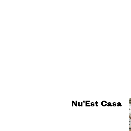
Design
Poggi Mari
Showroom
Certificazi
Cataloghi 
News
SERVIZI
Trova un ri
Sei un arch
Sei un rive
Per i produ
Servizi per
Nu’Est Casa
Il configur
Virtual Tou
Richiedi u