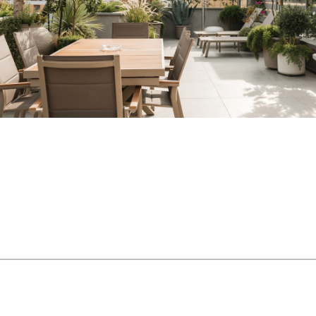
TUT
TI
LINGUA
assistenza
ITALIAN
FRANÇAI