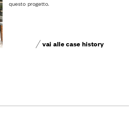
questo progetto.
TI I PROGETTI
AREA RISERVATA
vai alle case history
O
ENGLISH
ESPAÑOL
S
DEUTSCH
РУССКИЙ