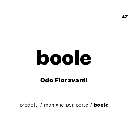
AZ
TI
boole
PRODOTTI
r porte
r finestre
per porte e portoni
Odo Fioravanti
personalizzati
 porte
 accessori per
prodotti
/
maniglie per porte
/
boole
r porte scorrevoli
per alzante