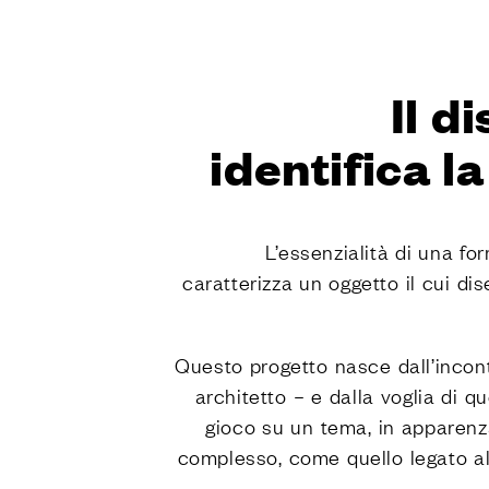
FINITUR
Tutte le fi
Il d
Le finiture
Le finiture naturali Dnd
Le finiture
identifica l
SISTEMI
Sistemi di 
Vertical
L’essenzialità di una f
Dynamic
caratterizza un oggetto il cui dis
Unico
Total Look
Questo progetto nasce dall’incon
AZIEND
architetto – e dalla voglia di qu
gioco su un tema, in apparenz
La storia d
complesso, come quello legato al
Made in Ita