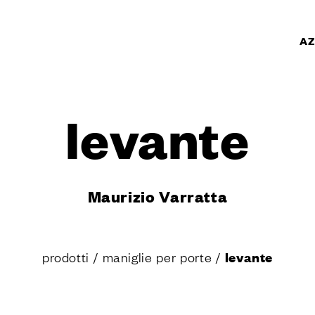
AZ
TI
levante
PRODOTTI
r porte
r finestre
per porte e portoni
Maurizio Varratta
personalizzati
 porte
 accessori per
prodotti
/
maniglie per porte
/
levante
r porte scorrevoli
per alzante