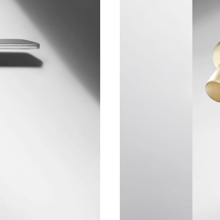
TUT
TI
LINGUA
assistenza
ITALIAN
FRANÇAI