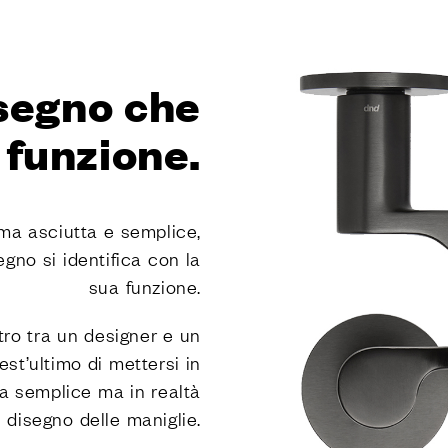
E
niture di Dnd
isegno che
 PVD forte
 naturali Dnd
a funzione.
chiusura
orma asciutta e semplice,
egno si identifica con la
sua funzione.
tro tra un designer e un
A
est’ultimo di mettersi in
a semplice ma in realtà
i Dnd
 disegno delle maniglie.
ly