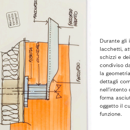
Durante gli 
Iacchetti, a
schizzi e de
condiviso d
la geometria
dettagli com
nell’intento 
forma asciu
oggetto il c
funzione.