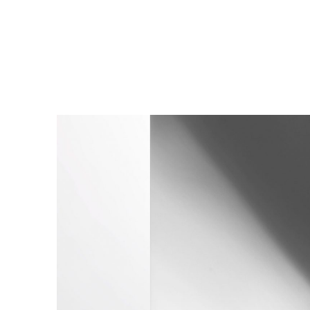
Design
Poggi Mari
Showroom
Certificazi
Cataloghi 
News
SERVIZI
Trova un ri
Sei un arch
Sei un rive
Per i produ
Servizi per
Il configur
Virtual Tou
Richiedi u