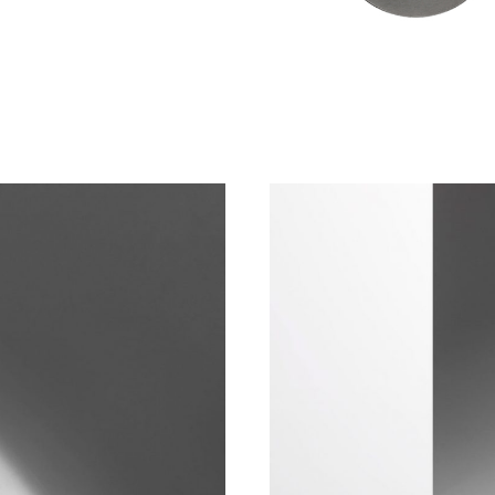
ani
oni
& Download
venditore
itetto?
nditore?
ttori
 Fit Out
atore di Dnd
r
n campione