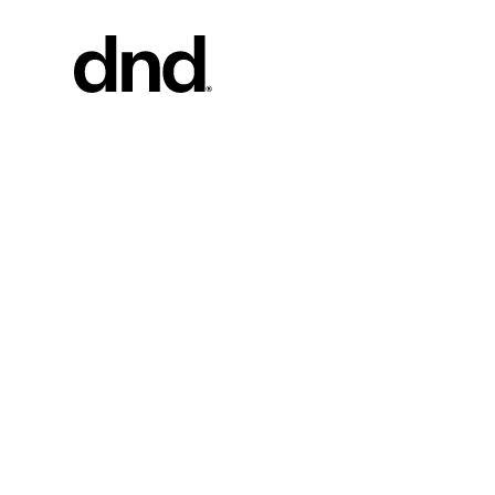
PRODOT
TUTTI I 
Maniglie pe
Maniglie pe
Maniglioni 
Maniglioni 
Pomoli per
Nuovo catalogo Dnd 26–27
Pomolini e
mobili
Maniglie pe
Maniglioni 
scorrevole