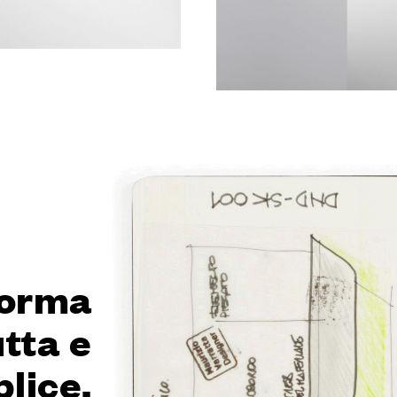
forma
tta e
lice.