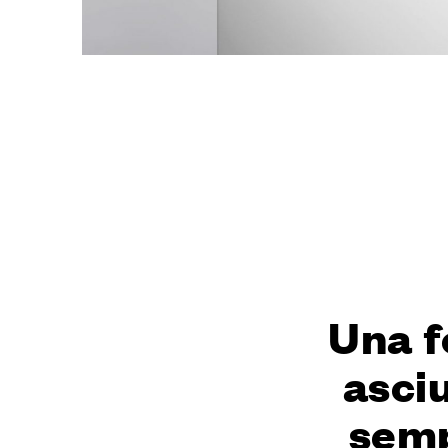
Una 
asciu
semp