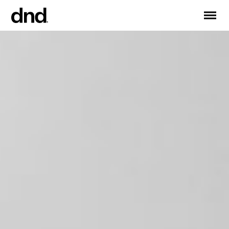
EN
ES
FR
DE
RU
IT
PRODOTTI
TUTTI I PRODOTTI
Maniglie per porte
Maniglie per finestre
Maniglioni per porte e portoni
Maniglioni personalizzati
Pomoli per porte
Pomolini e accessori per mobili
Maniglie per porte scorrevoli
Maniglioni per alzante scorrevole