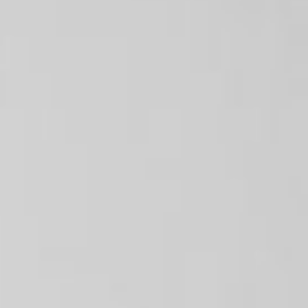
FINITURE
SISTEMI
AZIENDA
SERVIZI
TUTTI I PROGETTI
CONTATTI
Richiedi assistenza