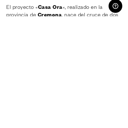
El proyecto «
Casa Ora
«, realizado en la
provincia de
Cremona
, nace del cruce de dos
volúmenes lineales que, siguiendo las
orientaciones del área, definen la forma
angular específica de la casa.