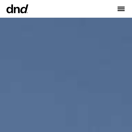
IT
EN
FR
DE
RU
ES
PRODUCTOS
Todos los productos
Manijas para puertas
Manijas para ventanas
Tiradores para puertas y portones
Manija personalizadas
Pomos para puertas
Pomos y accesorios para muebles
Manijas para puertas correderas
Manillas para puertas correderas elevadoras