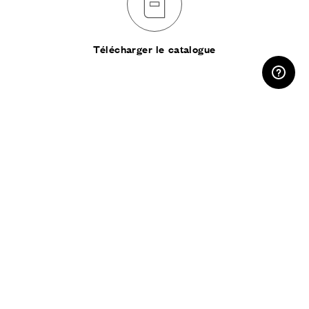
Télécharger le catalogue
ESPACE RÉSERVÉ
PARTAGER :
S’abonner à la
newsletter