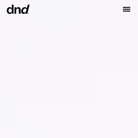
IT
EN
FR
DE
RU
ES
PRODUCTOS
Todos los productos
Manijas para puertas
Manijas para ventanas
Tiradores para puertas y portones
Manija personalizadas
Pomos para puertas
Pomos y accesorios para muebles
Manijas para puertas correderas
Manillas para puertas correderas elevadoras