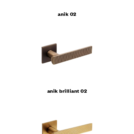
anik 02
anik brilliant 02