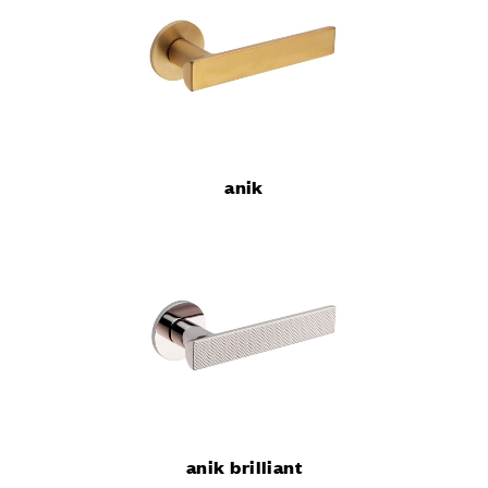
anik
anik brilliant