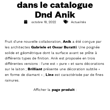
dans le catalogue
FINITIONS
SYSTÈMES
Dnd Anik
ENTERPRISE
SERVICES
octobre 18, 2022
Actualités
TOUS LES PROJETS
Fruit d’une nouvelle collaboration,
a été conçue par
Anik
CONTACTS
les architectes
. Une poignée
Gabriele et Oscar Buratti
solide et géométrique dont la surface avant se prête à
différents types de finition. Anik est proposée en trois
différentes versions : l’une est « pure » et sans décorations
sur le laiton ;
présente une décoration subtile «
Brilliant
en forme de diamant » ;
est caractérisée par de fines
Line
rainures.
Afficher la
:
page produit