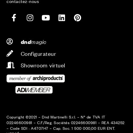
contactez-nous
d
magic
dn
Configurateur
Showroom virtuel
Copyright ©2021 – Dnd Martinelli S.r.l. – N° de TVA IT
02246600981 – C.F./Reg. Sociétés 02246600981 – REA 434252
– Code SDI : A4707H7 – Cap. Soc. 1 500 000,00 EUR ENT.