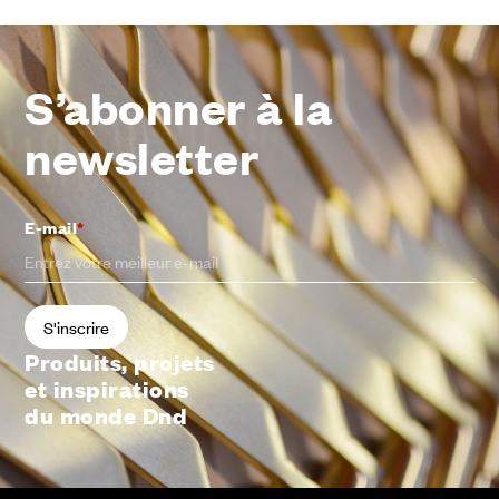
S’abonner à la
newsletter
E-mail
*
Produits, projets
et inspirations
du monde Dnd