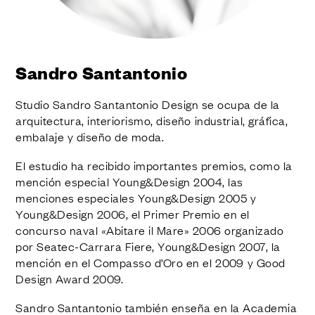
ACABADOS
SISTEMAS
EMPRESA
SERVICIOS
Sandro Santantonio
TODOS LOS PROYECTOS
Studio Sandro Santantonio Design se ocupa de la
CONTACTOS
arquitectura, interiorismo, diseño industrial, gráfica,
embalaje y diseño de moda.
El estudio ha recibido importantes premios, como la
mención especial Young&Design 2004, las
menciones especiales Young&Design 2005 y
Young&Design 2006, el Primer Premio en el
concurso naval «Abitare il Mare» 2006 organizado
por Seatec-Carrara Fiere, Young&Design 2007, la
mención en el Compasso d’Oro en el 2009 y Good
Design Award 2009.
Sandro Santantonio también enseña en la Academia