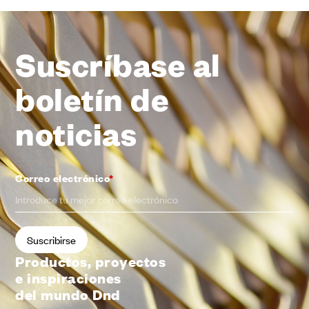
Suscríbase al
boletín de
noticias
Correo electrónico
*
Productos, proyectos
e inspiraciones
del mundo Dnd