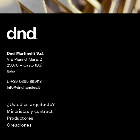
Dnd Martinelli S.r.l.
Via Piani di Mura, 2
25070 – Casto (BS)
Italia
t. +39 0365 899113
info@dndhandles.it
¿Usted es arquitecto?
Minoristas y contract
Productores
Creaciones