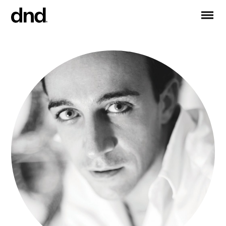
IT
EN
FR
DE
RU
ES
PRODUCTOS
Todos los productos
Manijas para puertas
Manijas para ventanas
Tiradores para puertas y portones
Manija personalizadas
Pomos para puertas
Pomos y accesorios para muebles
Manijas para puertas correderas
Manillas para puertas correderas elevadoras