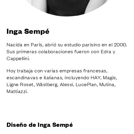
ACABADOS
SISTEMAS
EMPRESA
SERVICIOS
Inga Sempé
TODOS LOS PROYECTOS
Nacida en París, abrió su estudio parisino en el 2000.
CONTACTOS
Sus primeras colaboraciones fueron con Edra y
Cappellini.
Hoy trabaja con varias empresas francesas,
escandinavas e italianas, incluyendo HAY, Magis,
Ligne Roset, Wästberg, Alessi, LucePlan, Mutina,
Mattiazzi.
Diseño de Inga Sempé