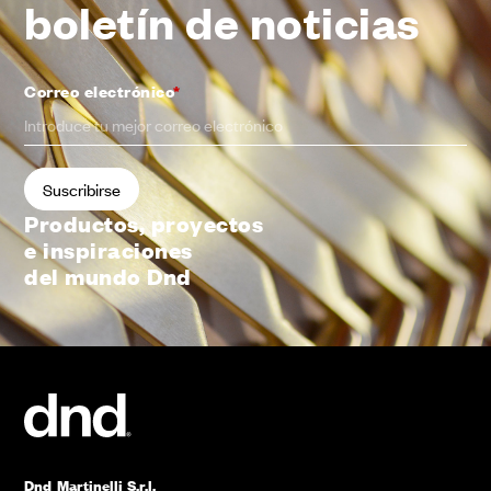
boletín de noticias
Correo electrónico
*
Productos, proyectos
e inspiraciones
del mundo Dnd
Dnd Martinelli S.r.l.