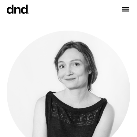
IT
EN
FR
DE
RU
ES
PRODUCTOS
Todos los productos
Manijas para puertas
Manijas para ventanas
Tiradores para puertas y portones
Manija personalizadas
Pomos para puertas
Pomos y accesorios para muebles
Manijas para puertas correderas
Manillas para puertas correderas elevadoras