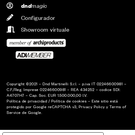
d
magic
dn
Configurador
Showroom virtuale
Copyright ©2021 – Dnd Martinelli S.r.l. – p.iva IT 02246600981 –
C.F./Reg. Imprese 02246600981 – REA 434252 – codice SDI:
A4707H7 – Cap. Soc. EUR 1.500.000,00 I.V.
Política de privacidad
/
Política de cookies
–
Este sitio está
protegido por Google reCAPTCHA v3,
Privacy Policy
y
Terms of
Service
de Google.