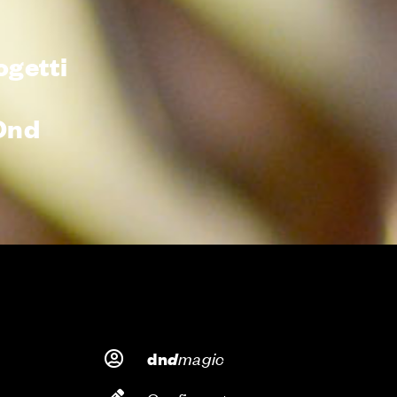
ogetti
i
Dnd
d
magic
dn