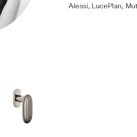
E
Alessi, LucePlan, Mut
niture di Dnd
 PVD forte
 naturali Dnd
chiusura
A
i Dnd
ly