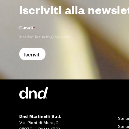
Iscriviti alla newsle
E-mail
*
Dnd Martinelli S.r.l.
Sei u
Via Piani di Mura, 2
Sei u
25070 – Casto (BS)