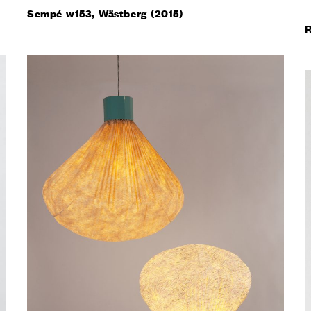
Sempé w153, Wästberg (2015)
TUT
R
TI
LINGUA
assistenza
ITALIAN
FRANÇAI