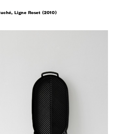
TI I PROGETTI
AREA RISERVATA
uché, Ligne Roset (2010)
O
ENGLISH
ESPAÑOL
S
DEUTSCH
РУССКИЙ