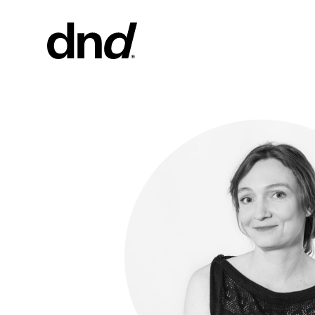
PRODOT
TUTTI I 
Maniglie pe
Maniglie pe
Maniglioni 
Maniglioni 
Pomoli per
Nuovo catalogo Dnd 26–27
Pomolini e
mobili
Maniglie pe
Maniglioni 
scorrevole