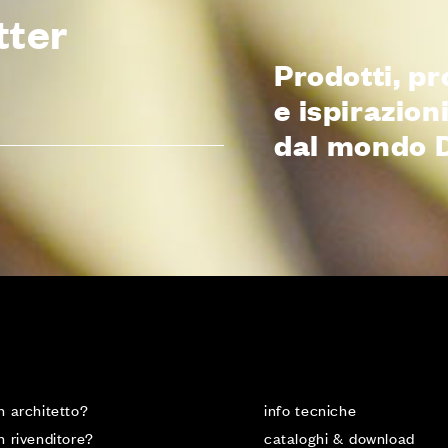
tter
Prodotti, pr
e ispirazion
dal mondo 
n architetto?
info tecniche
n rivenditore?
cataloghi & download