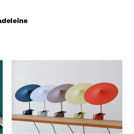
ani
deleine
oni
& Download
venditore
itetto?
nditore?
ttori
 Fit Out
atore di Dnd
r
n campione