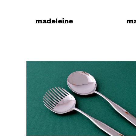
Design
Poggi Mari
Showroom
madeleine
ma
Certificazi
Cataloghi 
News
SERVIZI
Trova un ri
Sei un arch
Sei un rive
Per i produ
Servizi per
Il configur
Virtual Tou
Richiedi u