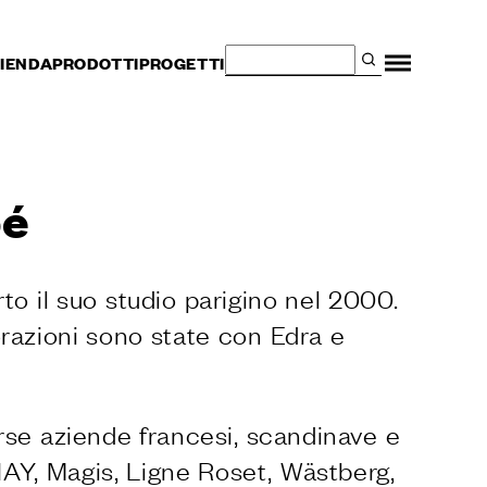
IENDA
PRODOTTI
PROGETTI
pé
rto il suo studio parigino nel 2000.
razioni sono state con Edra e
rse aziende francesi, scandinave e
i HAY, Magis, Ligne Roset, Wästberg,