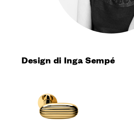
FINITUR
Tutte le fi
Le finiture
Le finiture naturali Dnd
Le finiture
SISTEMI
Design di Inga Sempé
Sistemi di 
Vertical
Dynamic
Unico
Total Look
AZIEND
La storia d
Made in Ita