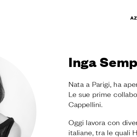
AZ
TI
PRODOTTI
Inga Sem
r porte
r finestre
per porte e portoni
Nata a Parigi, ha ape
personalizzati
Le sue prime collabo
 porte
 accessori per
Cappellini.
r porte scorrevoli
Oggi lavora con dive
per alzante
italiane, tra le qual