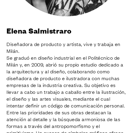
ACABADOS
SISTEMAS
EMPRESA
SERVICIOS
Elena Salmistraro
TODOS LOS PROYECTOS
Diseñadora de producto y artista, vive y trabaja en
CONTACTOS
Milán.
Se graduó en diseño industrial en el Politécnico de
Milán y, en 2009, abrió su propio estudio dedicado a
la arquitectura y al diseño, colaborando como
diseñadora de producto e ilustradora con muchas
empresas de la industria creativa. Su objetivo es
llevar a cabo un trabajo a caballo entre la ilustración,
el diseño y las artes visuales, mediante el cual
intentar definir un código de comunicación personal.
Entre las prioridades de sus obras destacan la
atención al detalle y la búsqueda armoniosa de las
formas a través del antropomorfismo y el
primitivismo. Un exceso de símbolos gráficos ofrece