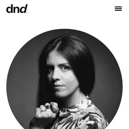
IT
EN
FR
DE
RU
ES
PRODUCTOS
Todos los productos
Manijas para puertas
Manijas para ventanas
Tiradores para puertas y portones
Manija personalizadas
Pomos para puertas
Pomos y accesorios para muebles
Manijas para puertas correderas
Manillas para puertas correderas elevadoras