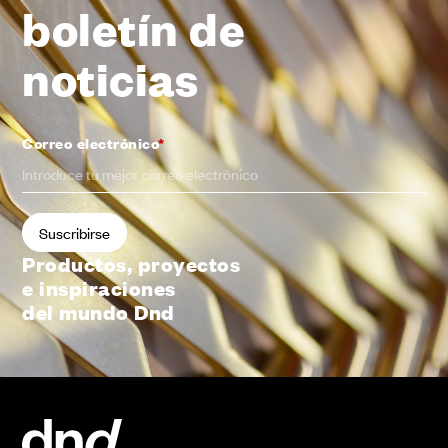
boletín de
noticias
Correo electrónico
*
Productos, proyectos
e inspiraciones
del mundo Dnd