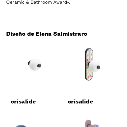
Ceramic & Bathroom Award».
Diseño de Elena Salmistraro
crisalide
crisalide