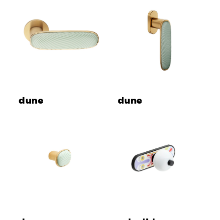
dune
dune