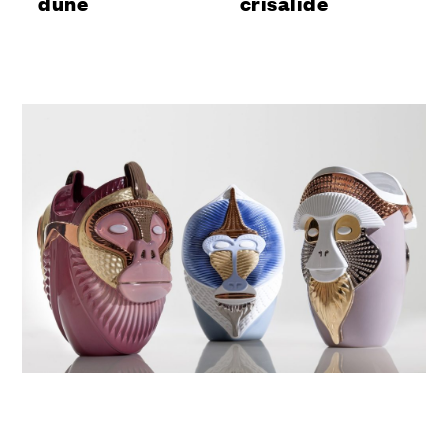
dune
crisalide