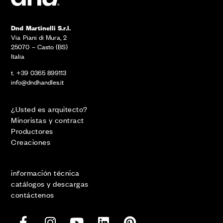
Dnd Martinelli S.r.l.
Via Piani di Mura, 2
25070 – Casto (BS)
Italia
t. +39 0365 899113
info@dndhandles.it
¿Usted es arquitecto?
Minoristas y contract
Productores
Creaciones
información técnica
catálogos y descargas
contáctenos