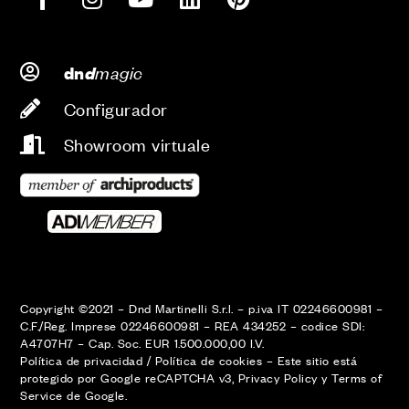
d
magic
dn
Configurador
Showroom virtuale
Copyright ©2021 – Dnd Martinelli S.r.l. – p.iva IT 02246600981 –
C.F./Reg. Imprese 02246600981 – REA 434252 – codice SDI:
A4707H7 – Cap. Soc. EUR 1.500.000,00 I.V.
Política de privacidad
/
Política de cookies
–
Este sitio está
protegido por Google reCAPTCHA v3,
Privacy Policy
y
Terms of
Service
de Google.