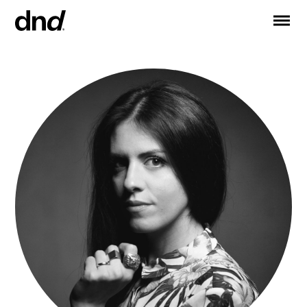
EN
ES
FR
DE
RU
IT
PRODOTTI
TUTTI I PRODOTTI
Maniglie per porte
Maniglie per finestre
Maniglioni per porte e portoni
Maniglioni personalizzati
Pomoli per porte
Pomolini e accessori per mobili
Maniglie per porte scorrevoli
Maniglioni per alzante scorrevole