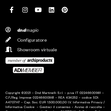
d
magic
dn
Configuratore
Showroom virtuale
Copyright ©2021 – Dnd Martinelli S.r.l. – p.iva IT 02246600981 –
C.F./Reg. Imprese 02246600981 – REA 434252 – codice SDI:
A4707H7 – Cap. Soc. EUR 1.500.000,00 I.V.
Informativa Privacy
/
Informativa Cookie
–
Gestisci il consenso
–
Avviso di raccolta
–