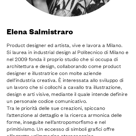
FINITURE
SISTEMI
AZIENDA
SERVIZI
Elena Salmistraro
TUTTI I PROGETTI
Product designer ed artista, vive e lavora a Milano.
CONTATTI
Si laurea in industrial design al Politecnico di Milano e
Richiedi assistenza
nel 2009 fonda il proprio studio che si occupa di
architettura e design, collaborando come product
designer e illustratrice con molte aziende
dell’industria creativa. È interessata allo sviluppo di
un lavoro che si collochi a cavallo tra illustrazione,
design e arti visive, mediante il quale intende definire
un personale codice comunicativo.
Tra le priorità delle sue creazioni, spiccano
l’attenzione al dettaglio e la ricerca armonica delle
forme, inseguite nell’antropomorfismo e nel
primitivismo. Un eccesso di simboli grafici offre
all’oggetto un’immagine stereoscopica