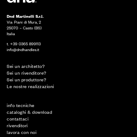
Dnd Martinelli S.r.l.
Via Piani di Mura, 2
25070 – Casto (BS)
Italia
t. +39 0365 899113
info@dndhandles.it
Sei un architetto?
Sei un rivenditore?
Sei un produttore?
Le nostre realizzazioni
info tecniche
cataloghi & download
contattaci
rivenditori
lavora con noi