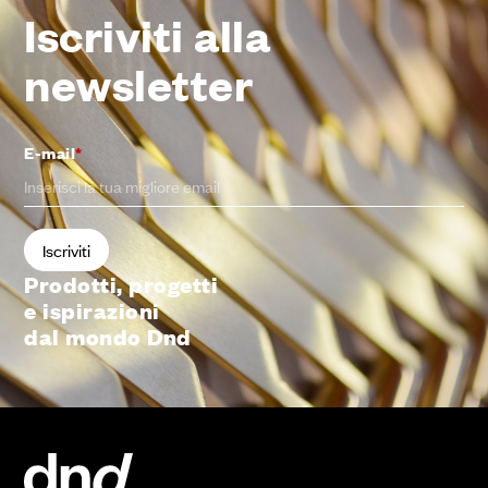
Iscriviti alla
newsletter
E-mail
*
Prodotti, progetti
e ispirazioni
dal mondo Dnd