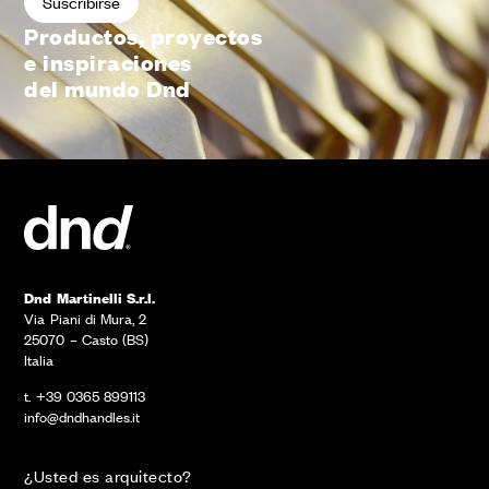
Productos, proyectos
e inspiraciones
del mundo Dnd
Dnd Martinelli S.r.l.
Via Piani di Mura, 2
25070 – Casto (BS)
Italia
t. +39 0365 899113
info@dndhandles.it
¿Usted es arquitecto?