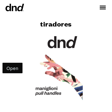
tiradores
IT
EN
FR
DE
RU
ES
PRODUCTOS
Todos los productos
Manijas para puertas
Manijas para ventanas
Tiradores para puertas y portones
Manija personalizadas
Pomos para puertas
Pomos y accesorios para muebles
Manijas para puertas correderas
Manillas para puertas correderas elevadoras