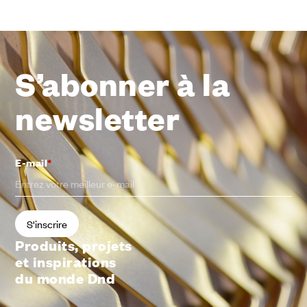
S’abonner à la
newsletter
E-mail
*
Produits, projets
et inspirations
du monde Dnd