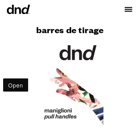
barres de tirage
IT
EN
ES
DE
RU
FR
PRODUITS
TOUS LES PRODUITS
Poignées de portes
Poignées de fenêtres
Barres de tirage pour portes et portes d’entrée
Poignée personnalisée
Boutons pour portes
Boutons et accessoires pour meubles
Poignées pour portes coulissantes
Poignées pour portes coulissantes levantes