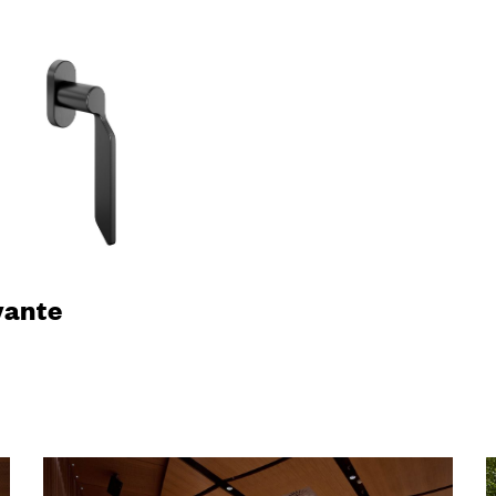
TUT
TI
LINGUA
assistenza
ITALIAN
FRANÇAI
vante