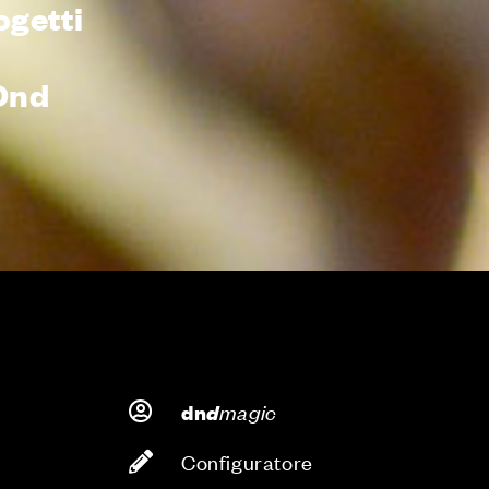
ogetti
i
Dnd
d
magic
dn
Configuratore