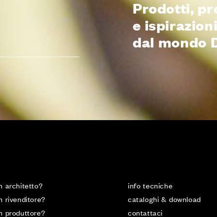
Prodotti, pr
e ispirazion
dal mondo 
n architetto?
info tecniche
n rivenditore?
cataloghi & download
n produttore?
contattaci