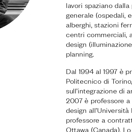
E
lavori spaziano dalla
generale (ospedali, edi
niture di Dnd
alberghi, stazioni fer
 PVD forte
centri commerciali, ar
 naturali Dnd
design (illuminazione,
planning.
chiusura
Dal 1994 al 1997 è pr
Politecnico di Torino
sull’integrazione di 
2007 è professore a c
A
design all’Universit
i Dnd
professore a contratt
ly
Ottawa (Canada). Lo 