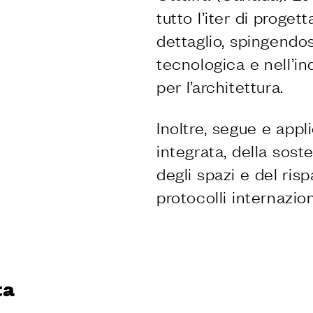
tutto l’iter di proge
ani
dettaglio, spingendos
oni
tecnologica e nell’i
& Download
per l’architettura.
Inoltre, segue e appl
integrata, della soste
venditore
degli spazi e del ris
itetto?
nditore?
protocolli internazion
ttori
 Fit Out
atore di Dnd
r
ta
n campione