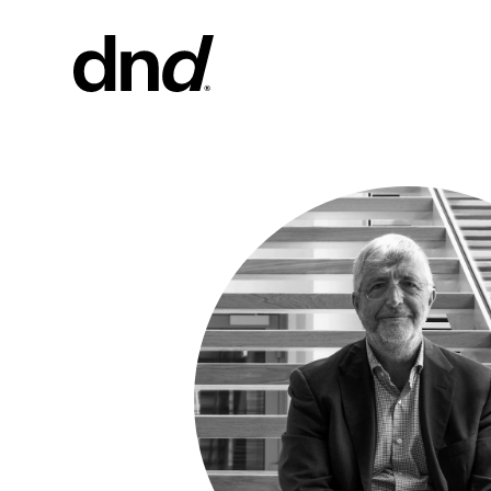
PRODOT
TUTTI I 
Maniglie pe
Maniglie pe
Maniglioni 
Maniglioni 
Pomoli per
Nuovo catalogo Dnd 26–27
Pomolini e
mobili
Maniglie pe
Maniglioni 
scorrevole