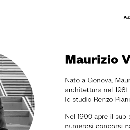
AZ
TI
PRODOTTI
Maurizio V
r porte
r finestre
per porte e portoni
Nato a Genova, Mauriz
personalizzati
architettura nel 1981
 porte
 accessori per
lo studio Renzo Pian
r porte scorrevoli
Nel 1999 apre il suo
per alzante
numerosi concorsi naz