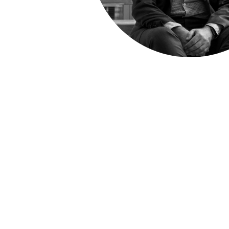
FINITUR
Tutte le fi
Le finiture
Le finiture naturali Dnd
Le finiture
SISTEMI
Sistemi di 
Vertical
Dynamic
Unico
Total Look
AZIEND
La storia d
Made in Ita