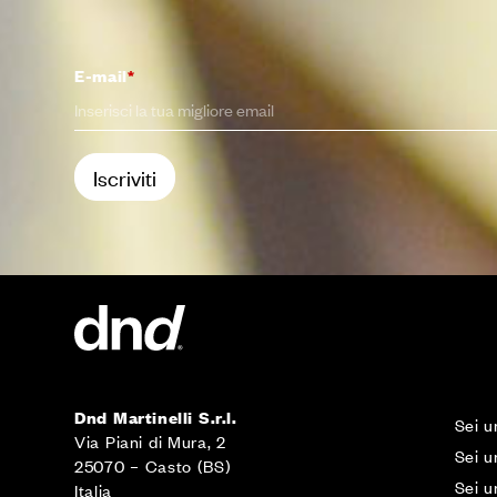
E-mail
*
Dnd Martinelli S.r.l.
Sei u
Via Piani di Mura, 2
Sei u
25070 – Casto (BS)
Sei u
Italia