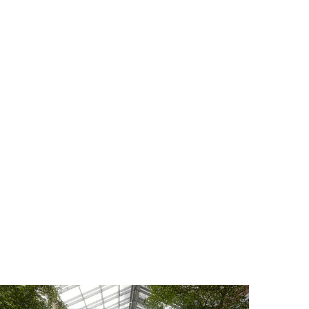
TI I PROGETTI
AREA RISERVATA
O
ENGLISH
ESPAÑOL
S
DEUTSCH
РУССКИЙ