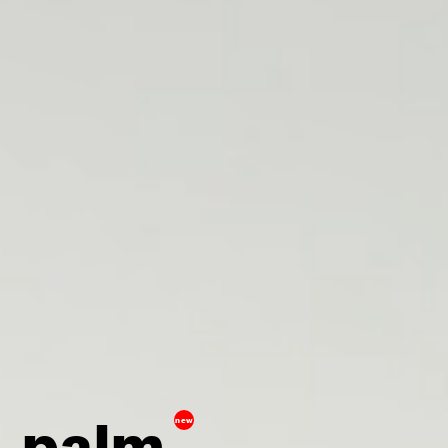
palm
new