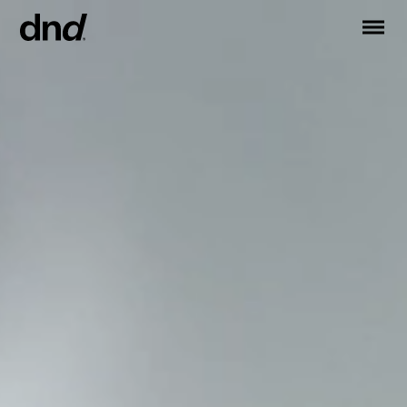
IT
EN
ES
FR
RU
DE
PRODUKTE
ALLE PRODUKTE
Türgriffe
Fenstergriffe
Stossgriffe für Türen und Tore
Personalisierte Griffe
Türknäufe
Möbelknöpfe und Zubehör
Türgriffe für Schiebetüren
Griffe für Hebeschiebetüren