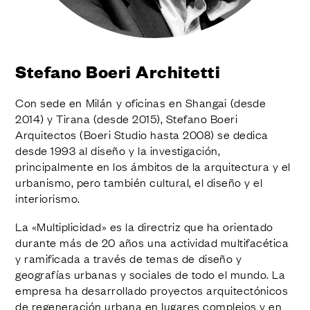
ACABADOS
SISTEMAS
EMPRESA
SERVICIOS
Stefano Boeri Architetti
TODOS LOS PROYECTOS
Con sede en Milán y oficinas en Shangai (desde
CONTACTOS
2014) y Tirana (desde 2015), Stefano Boeri
Arquitectos (Boeri Studio hasta 2008) se dedica
desde 1993 al diseño y la investigación,
principalmente en los ámbitos de la arquitectura y el
urbanismo, pero también cultural, el diseño y el
interiorismo.
La «Multiplicidad» es la directriz que ha orientado
durante más de 20 años una actividad multifacética
y ramificada a través de temas de diseño y
geografías urbanas y sociales de todo el mundo. La
empresa ha desarrollado proyectos arquitectónicos
de regeneración urbana en lugares complejos y en