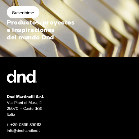
Productos, proyectos
e inspiraciones
del mundo Dnd
Dnd Martinelli S.r.l.
Via Piani di Mura, 2
25070 – Casto (BS)
Italia
t. +39 0365 899113
info@dndhandles.it