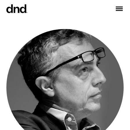
IT
EN
FR
DE
RU
ES
PRODUCTOS
Todos los productos
Manijas para puertas
Manijas para ventanas
Tiradores para puertas y portones
Manija personalizadas
Pomos para puertas
Pomos y accesorios para muebles
Manijas para puertas correderas
Manillas para puertas correderas elevadoras