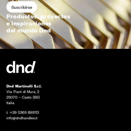
Productos, proyectos
e inspiraciones
del mundo Dnd
Dnd Martinelli S.r.l.
Via Piani di Mura, 2
25070 – Casto (BS)
Italia
t. +39 0365 899113
info@dndhandles.it