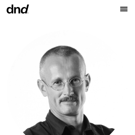
IT
EN
FR
DE
RU
ES
PRODUCTOS
Todos los productos
Manijas para puertas
Manijas para ventanas
Tiradores para puertas y portones
Manija personalizadas
Pomos para puertas
Pomos y accesorios para muebles
Manijas para puertas correderas
Manillas para puertas correderas elevadoras