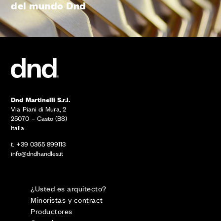
del mundo Dnd
Dnd Martinelli S.r.l.
Via Piani di Mura, 2
25070 – Casto (BS)
Italia
t. +39 0365 899113
info@dndhandles.it
¿Usted es arquitecto?
Minoristas y contract
Productores