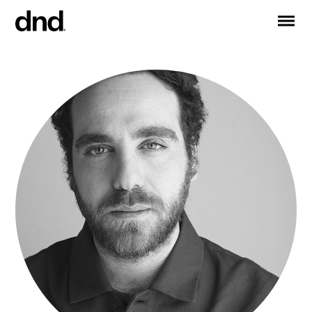
IT
EN
FR
DE
RU
ES
PRODUCTOS
Todos los productos
Manijas para puertas
Manijas para ventanas
Tiradores para puertas y portones
Manija personalizadas
Pomos para puertas
Pomos y accesorios para muebles
Manijas para puertas correderas
Manillas para puertas correderas elevadoras