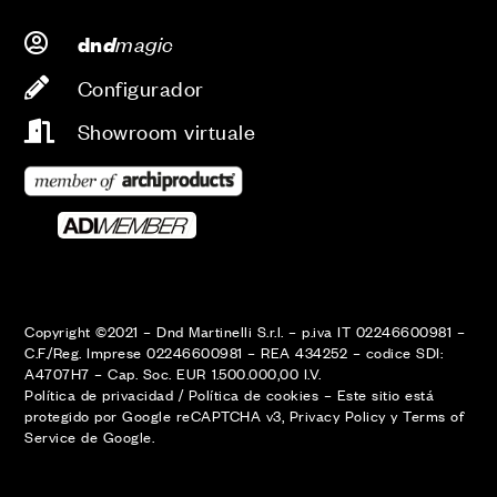
d
magic
dn
Configurador
Showroom virtuale
Copyright ©2021 – Dnd Martinelli S.r.l. – p.iva IT 02246600981 –
C.F./Reg. Imprese 02246600981 – REA 434252 – codice SDI:
A4707H7 – Cap. Soc. EUR 1.500.000,00 I.V.
Política de privacidad
/
Política de cookies
–
Este sitio está
protegido por Google reCAPTCHA v3,
Privacy Policy
y
Terms of
Service
de Google.