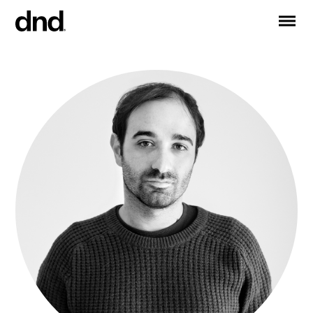
IT
EN
FR
DE
RU
ES
PRODUCTOS
Todos los productos
Manijas para puertas
Manijas para ventanas
Tiradores para puertas y portones
Manija personalizadas
Pomos para puertas
Pomos y accesorios para muebles
Manijas para puertas correderas
Manillas para puertas correderas elevadoras