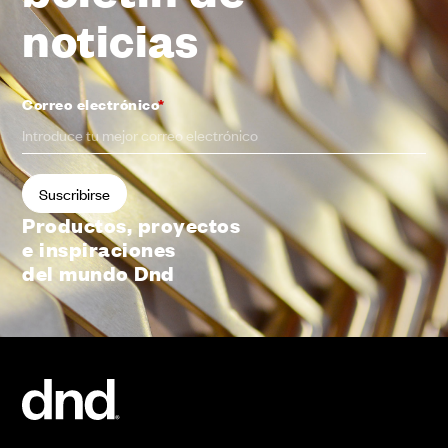
noticias
Correo electrónico
*
Productos, proyectos
e inspiraciones
del mundo Dnd