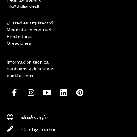
t. +39 0365 899113
info@dndhandles.it
¿Usted es arquitecto?
Minoristas y contract
Productores
Creaciones
información técnica
catálogos y descargas
contáctenos
d
magic
dn
Configurador