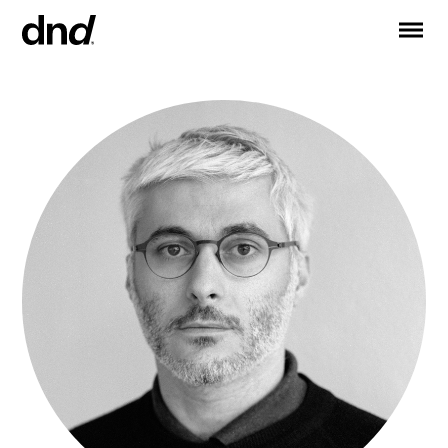
IT
EN
FR
DE
RU
ES
PRODUCTOS
Todos los productos
Manijas para puertas
Manijas para ventanas
Tiradores para puertas y portones
Manija personalizadas
Pomos para puertas
Pomos y accesorios para muebles
Manijas para puertas correderas
Manillas para puertas correderas elevadoras