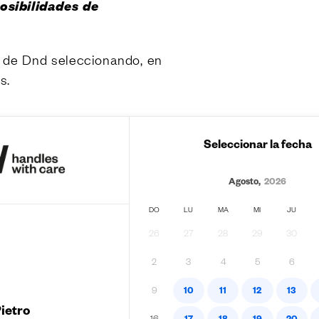
osibilidades de
una muestra
e de Dnd seleccionando, en
TOD
s.
PRO
CTOS
LINGUA
ITALIAN
FRANÇAI