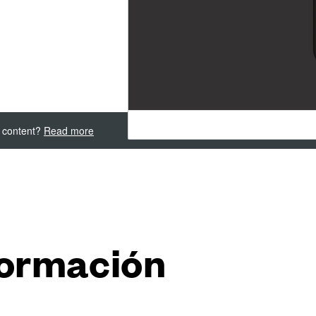
ly
ani
 Dnd
ones
y Download
IOS
arquitecto?
y contract
s
formación
it Out para el
itality
rador de Dnd
l