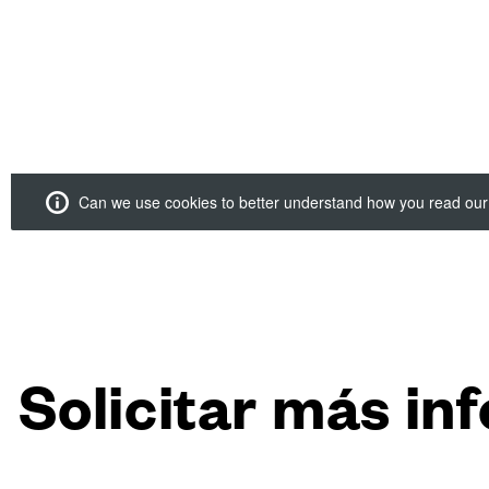
Empresa
Made in Ita
Design
Poggi Mari
Showroom
Certificaci
Catálogos 
News
SERVIC
¿Usted es 
Minoristas 
Productore
Solicitar más in
Servicios F
sector Hosp
El configu
Tour virtua