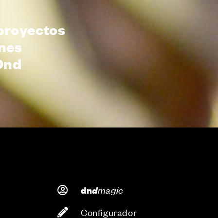
proyectos
ones
Dnd
d
magic
dn
Configurador