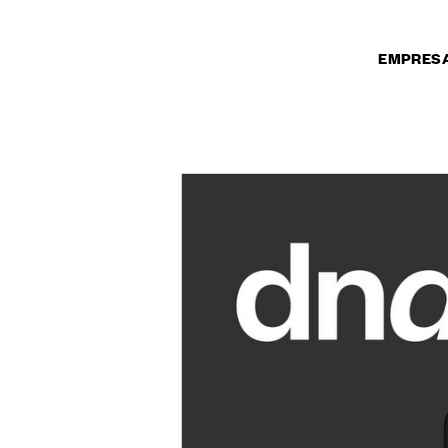
EMPRES
CTOS
productos
ra puertas
ra ventanas
para puertas y
sonalizadas
a puertas
cesorios para
ra puertas
ara puertas