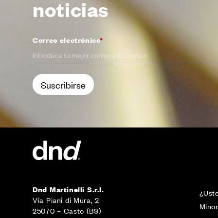
noticias
Correo electrónico
*
Dnd Martinelli S.r.l.
¿Uste
Via Piani di Mura, 2
Minor
25070 – Casto (BS)