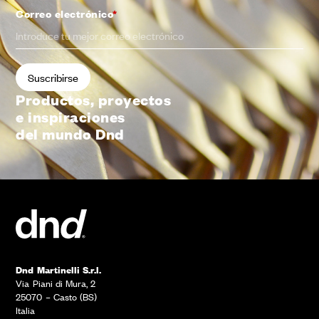
Correo electrónico
*
Productos, proyectos
e inspiraciones
del mundo Dnd
Dnd Martinelli S.r.l.
Via Piani di Mura, 2
25070 – Casto (BS)
Italia