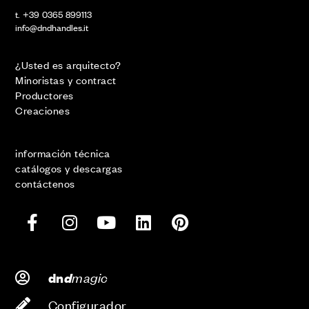
t. +39 0365 899113
info@dndhandles.it
¿Usted es arquitecto?
Minoristas y contract
Productores
Creaciones
información técnica
catálogos y descargas
contáctenos
d
magic
dn
Configurador