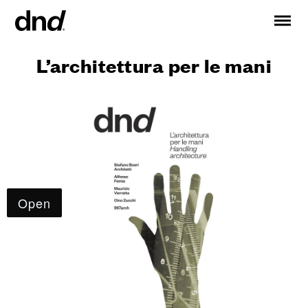
L’architettura per le mani
IT
EN
FR
DE
RU
ES
PRODUCTOS
Todos los productos
Manijas para puertas
Manijas para ventanas
Tiradores para puertas y portones
Manija personalizadas
Pomos para puertas
Pomos y accesorios para muebles
Manijas para puertas correderas
Manillas para puertas correderas elevadoras