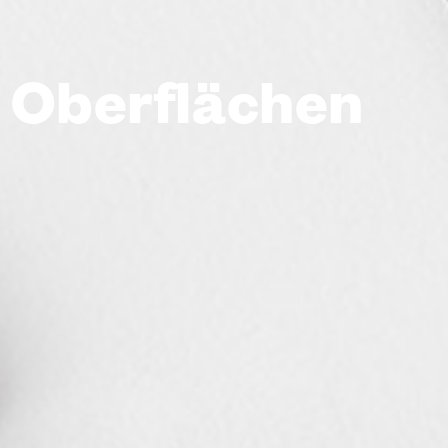
Oberflächen