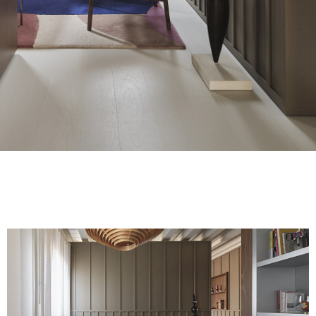
FINITURE
SISTEMI
AZIENDA
SERVIZI
TUTTI I PROGETTI
CONTATTI
Richiedi assistenza