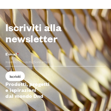
Iscriviti alla
newsletter
E-mail
*
Prodotti, progetti
e ispirazioni
dal mondo Dnd