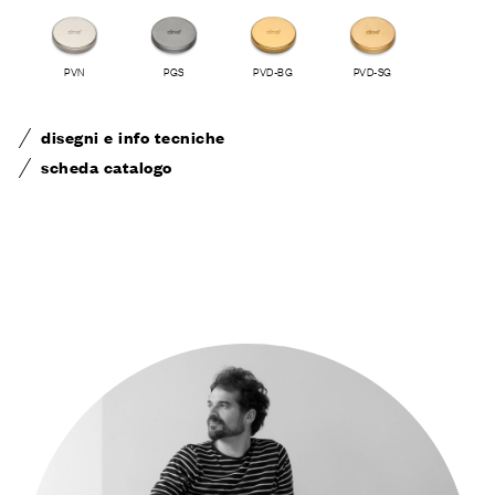
PVN
PGS
PVD-BG
PVD-SG
disegni e info tecniche
scheda catalogo