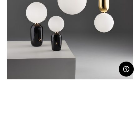
AREA RISERVATA
Aballs Lamps, Parachilna (2013)