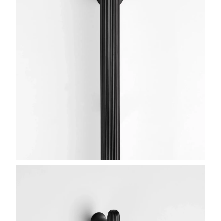
FINITURE
SISTEMI
AZIENDA
SERVIZI
TUTTI I PROGETTI
CONTATTI
Richiedi assistenza