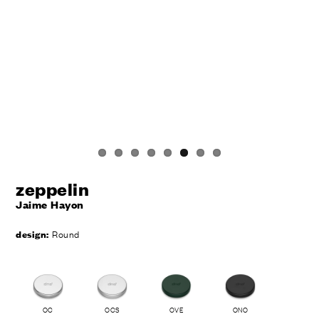
zeppelin
Jaime Hayon
design:
Round
OC
OCS
OVE
ONO