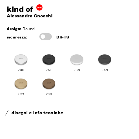
kind of
new
Alessandro Gnocchi
design:
Round
sicurezza:
DK-TS
ZCS
ZNE
ZBN
ZAN
ZRO
ZBR
disegni e info tecniche