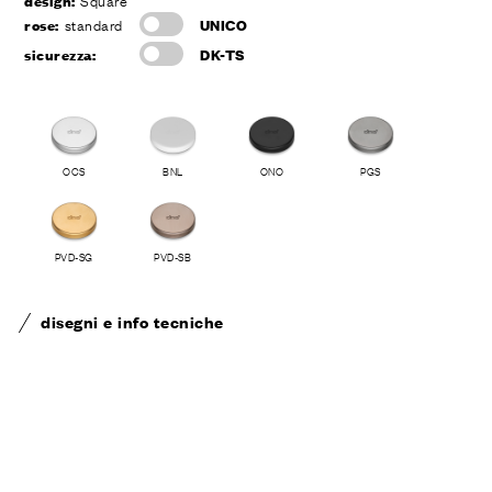
design:
Square
rose:
standard
UNICO
sicurezza:
DK-TS
OCS
BNL
ONO
PGS
PVD-SG
PVD-SB
disegni e info tecniche