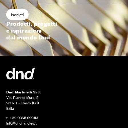
Prodotti, progetti
e ispirazioni
dal mondo Dnd
Dnd Martinelli S.r.l.
Via Piani di Mura, 2
25070 – Casto (BS)
Italia
t. +39 0365 899113
info@dndhandles.it