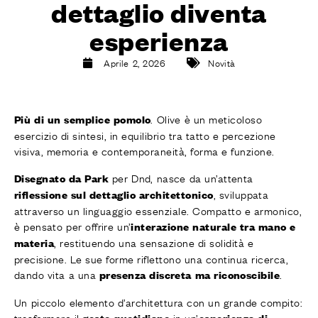
dettaglio diventa
FINITURE
SISTEMI
esperienza
AZIENDA
SERVIZI
Aprile 2, 2026
Novità
TUTTI I PROGETTI
. Olive è un meticoloso
Più di un semplice pomolo
CONTATTI
esercizio di sintesi, in equilibrio tra tatto e percezione
Richiedi assistenza
visiva, memoria e contemporaneità, forma e funzione.
per Dnd, nasce da un’attenta
Disegnato da Park
, sviluppata
riflessione sul dettaglio architettonico
attraverso un linguaggio essenziale. Compatto e armonico,
è pensato per offrire un’
interazione naturale tra mano e
, restituendo una sensazione di solidità e
materia
precisione. Le sue forme riflettono una continua ricerca,
dando vita a una
.
presenza discreta ma riconoscibile
Un piccolo elemento d’architettura con un grande compito:
trasformare il
in un’
gesto quotidiano
esperienza di