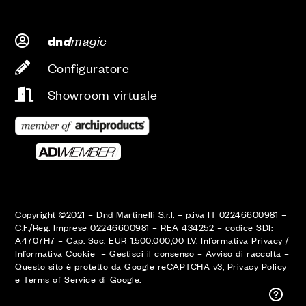
d
magic
dn
Configuratore
Showroom virtuale
Copyright ©2021 – Dnd Martinelli S.r.l. – p.iva IT 02246600981 –
C.F./Reg. Imprese 02246600981 – REA 434252 – codice SDI:
A4707H7 – Cap. Soc. EUR 1.500.000,00 I.V.
Informativa Privacy
/
Informativa Cookie
–
Gestisci il consenso
–
Avviso di raccolta
–
Questo sito è protetto da Google reCAPTCHA v3,
Privacy Policy
AREA RISERVATA
e
Terms of Service
di Google.