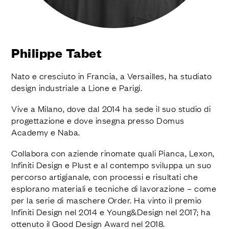
FINITURE
SISTEMI
AZIENDA
SERVIZI
Philippe Tabet
TUTTI I PROGETTI
Nato e cresciuto in Francia, a Versailles, ha studiato
CONTATTI
design industriale a Lione e Parigi.
Richiedi assistenza
Vive a Milano, dove dal 2014 ha sede il suo studio di
progettazione e dove insegna presso Domus
Academy e Naba.
Collabora con aziende rinomate quali Pianca, Lexon,
Infiniti Design e Plust e al contempo sviluppa un suo
percorso artigianale, con processi e risultati che
esplorano materiali e tecniche di lavorazione – come
per la serie di maschere Order. Ha vinto il premio
Infiniti Design nel 2014 e Young&Design nel 2017; ha
ottenuto il Good Design Award nel 2018.