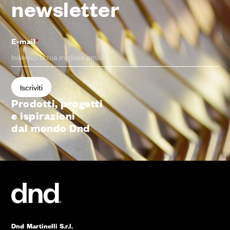
newsletter
E-mail
*
Prodotti, progetti
e ispirazioni
dal mondo Dnd
Dnd Martinelli S.r.l.