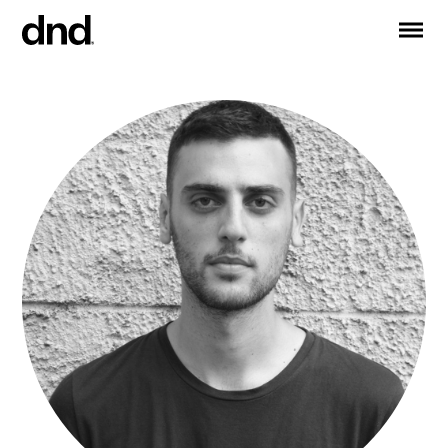
EN
ES
FR
DE
RU
IT
PRODOTTI
TUTTI I PRODOTTI
Maniglie per porte
Maniglie per finestre
Maniglioni per porte e portoni
Maniglioni personalizzati
Pomoli per porte
Pomolini e accessori per mobili
Maniglie per porte scorrevoli
Maniglioni per alzante scorrevole