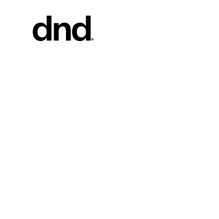
PRODU
ALLE PR
Türgriffe
Fenstergrif
Stossgriffe
Tore
Personalisi
Türknäufe
Neuer Dnd 26–27 Katalog
Möbelknöp
Türgriffe f
Griffe für
AUSFÜ