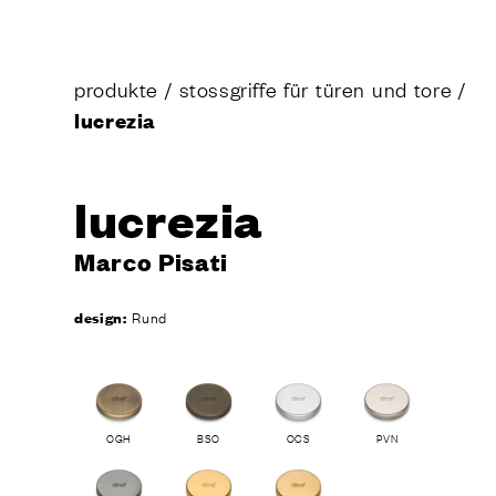
produkte
/
stossgriffe für türen und tore
/
lucrezia
lucrezia
Marco Pisati
design:
Rund
OGH
BSO
OCS
PVN