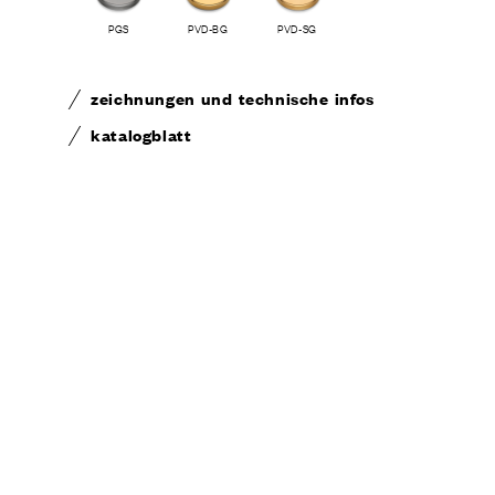
PGS
PVD-BG
PVD-SG
zeichnungen und technische infos
katalogblatt