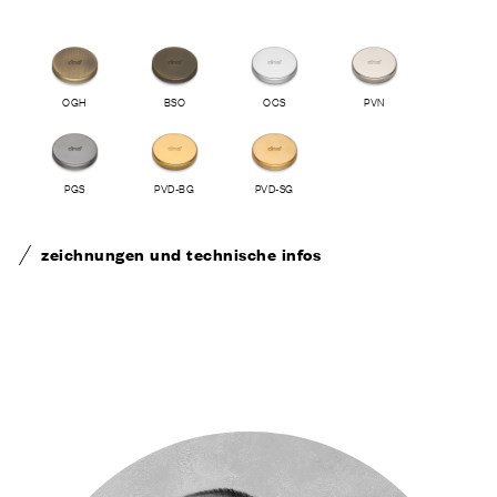
OGH
BSO
OCS
PVN
PGS
PVD-BG
PVD-SG
zeichnungen und technische infos