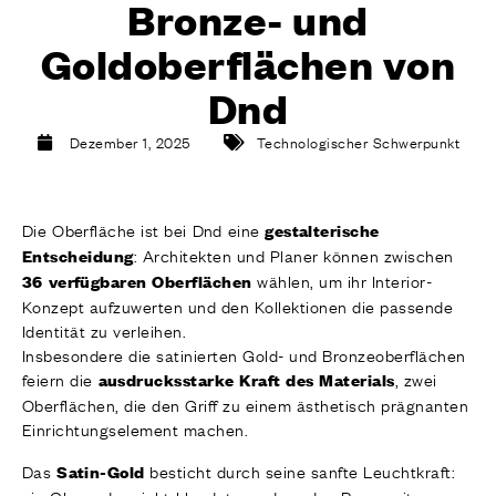
Bronze- und
AUSFÜHRUNGEN
SYSTEME
Goldoberflächen von
UNTERNEHMEN
DIENSTLEISTUNGEN
Dnd
ALLE PROJEKTE
Dezember 1, 2025
Technologischer Schwerpunkt
KONTAKT
Die Oberfläche ist bei Dnd eine
gestalterische
: Architekten und Planer können zwischen
Entscheidung
wählen, um ihr Interior-
36 verfügbaren Oberflächen
Konzept aufzuwerten und den Kollektionen die passende
Identität zu verleihen.
Insbesondere die satinierten Gold- und Bronzeoberflächen
feiern die
, zwei
ausdrucksstarke Kraft des Materials
Oberflächen, die den Griff zu einem ästhetisch prägnanten
Einrichtungselement machen.
Das
besticht durch seine sanfte Leuchtkraft:
Satin-Gold