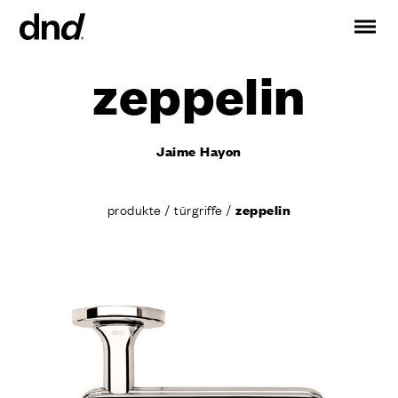
zeppelin
IT
EN
ES
FR
RU
DE
Jaime Hayon
PRODUKTE
ALLE PRODUKTE
produkte
/
türgriffe
/
zeppelin
Türgriffe
Fenstergriffe
Stossgriffe für Türen und Tore
Personalisierte Griffe
Türknäufe
Möbelknöpfe und Zubehör
Türgriffe für Schiebetüren
Griffe für Hebeschiebetüren